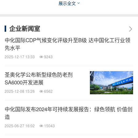
未来科技方面，PBT、PPE、环氧树脂、PA、阻燃
展示全文
PC/ABS等材料，满足AI服务器、无人机、具身智能
机器人等前沿领域对材料的严苛标准。
企业新闻室
中化国际CDP气候变化评级升至B级 达中国化工行业领
智慧交通方面，PBT 与 PA66系列高性能材料解决方
先水平
案，广泛应用于进气歧管、水泵、节温器壳体及各类
2025-12-17 13:33
9243
传感器部件等关键汽车零部件。
圣奥化学公布新型绿色防老剂
绿色新能源方面，PPE、PA66、PBT材料，用于电
SA6000开发进展
池外壳、端板、隔板等部件，满足新能源汽车与储能
2025-12-08 15:26
6562
领域电池系统严苛要求。
中化国际发布2024年可持续发展报告：绿色领航 价值创
造
电子电气方面，连接系统PBT、PPE材料解决方案，
2025-06-27 16:02
15043
针对性覆盖高压连接器、电子膨胀阀等关键部件。