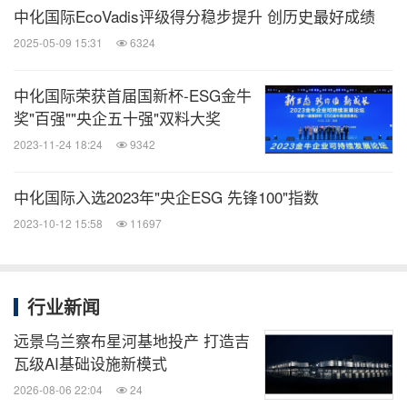
中化国际EcoVadis评级得分稳步提升 创历史最好成绩
居家生活方面，ABS与改性PC材料，主要用于扫地
2025-05-09 15:31
6324
机器人、通讯设备、家电等产品。此外，MXD6特种
尼龙可用于食品接触及医疗场景。
中化国际荣获首届国新杯-ESG金牛
奖"百强""央企五十强"双料大奖
消息来源：中化国际
2023-11-24 18:24
9342
相关股票：
中化国际入选2023年"央企ESG 先锋100"指数
Shanghai:600500
2023-10-12 15:58
11697
能动
微信公众号“能动”发布全球能源、化工、采
行业新闻
矿、动力、新能源车企业最新的经营动态。
扫描二维码，立即订阅！
远景乌兰察布星河基地投产 打造吉
瓦级AI基础设施新模式
2026-08-06 22:04
24
关键词：
化工
公共设施
一般制造业