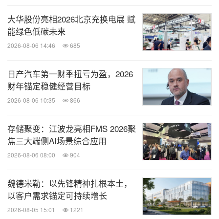
分享到：
大华股份亮相2026北京充换电展 赋
能绿色低碳未来
2026-08-06 14:46
685
日产汽车第一财季扭亏为盈，2026
财年锚定稳健经营目标
2026-08-06 10:35
866
存储聚变：江波龙亮相FMS 2026聚
焦三大端侧AI场景综合应用
2026-08-06 08:00
904
魏德米勒：以先锋精神扎根本土，
以客户需求锚定可持续增长
2026-08-05 15:01
1221