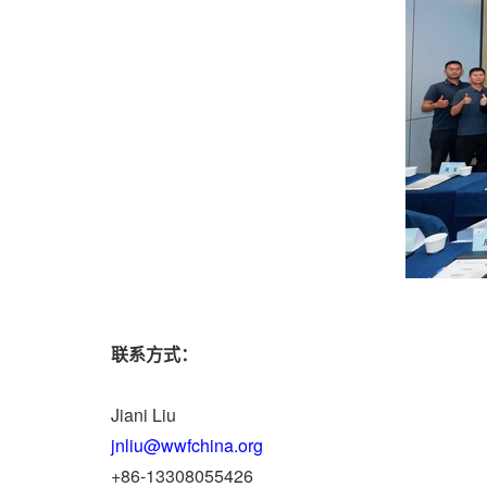
联系方式：
Jiani Liu
jnliu@wwfchina.org
+86-13308055426