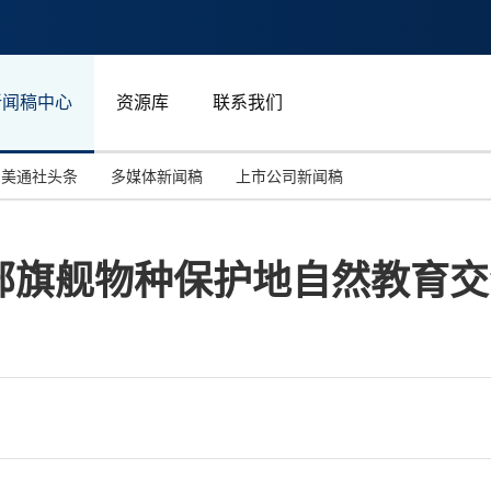
新闻稿中心
资源库
联系我们
美通社头条
多媒体新闻稿
上市公司新闻稿
国际消费电子展(CES)
汽车与交通
中国大陆
部旗舰物种保护地自然教育交
投资并购
能源化工与环保
马来西亚
世界移动通信大会
教育与人力资源
澳大利亚
人工智能
体育
汉诺威工业博览会
广告营销传媒