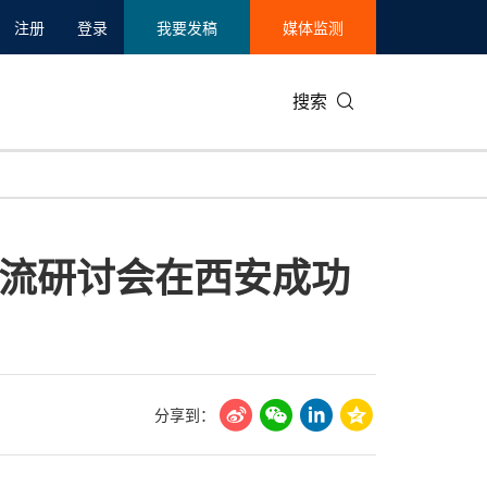
注册
登录
我要发稿
媒体监测
搜索
可持续发展
IT科技与互联网
日本
中国国际
零售业
韩国
流研讨会在西安成功
碳中和
娱乐时尚与艺术
新加坡
企业扩张
环境
泰国
新质生产力
健康与医疗制药
财报
农业与制
美国临床肿瘤学会(ASCO)
通信业
企业社会
旅游与酒
世界杯
会展
中国国际
房地产建
分享到：