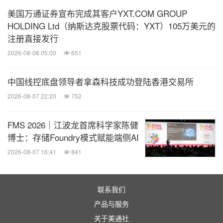
美国万通证券宣布完成其客户YXT.COM GROUP
HOLDING Ltd（纳斯达克股票代码：YXT）105万美元的
消息来源：会畅科技
注册直接发行
2026-08-08 05:00
651
全球TMT
中国线控底盘领导者拿森科技成功登陆香港交易所
微信公众号“全球TMT”发布全球互联网、科
技、媒体、通讯企业的经营动态、财报信
2026-08-07 22:20
752
息、企业并购消息。扫描二维码，立即订
阅！
FMS 2026｜江波龙首席科学家陈健
博士：存储Foundry模式赋能端侧AI
关键词：
电脑/电子
消费电子
人工智能
2026-08-07 16:41
841
分享到：
联系我们
产品与服务
关于美通社