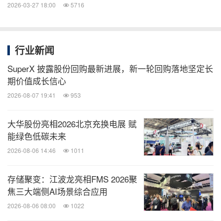
2026-03-27 18:00
5716
值得一提的是，OlloBot的命名暗藏深意，它的谐音
"All robot"，这不仅是一个品牌标识，更是会畅对其
行业新闻
的长远布局。未来，OlloBot家族将不断发展壮大，
SuperX 披露股份回购最新进展，新一轮回购落地坚定长
从当下的赛博宠物形态，延伸到All Kinds of robot，
期价值成长信心
覆盖更多生活场景，让"全品类智能陪伴"走进每一个
2026-08-07 19:41
953
家庭。而当人们第一眼看到OlloBot的IP形象时，最直
观的感受便是扑面而来的陪伴感，圆润柔和的设计、
大华股份亮相2026北京充换电展 赋
灵动鲜活的神态，打破了科技产品的冰冷壁垒，让每
能绿色低碳未来
一次对视都能感受到温暖与安心。
2026-08-06 14:46
1011
在这个宠物节，世界给了动物一个节日。而OlloBot
存储聚变：江波龙亮相FMS 2026聚
焦三大端侧AI场景综合应用
也正在用自己的方式，重新定义"陪伴"这两个字的边
2026-08-06 08:00
1022
界。