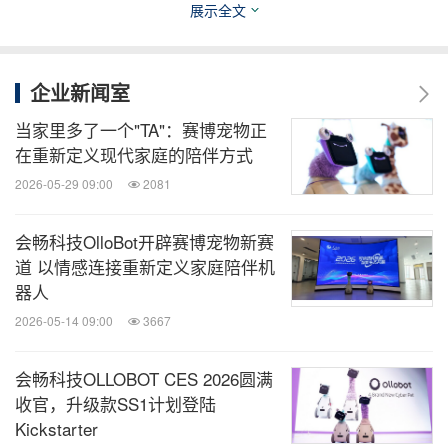
展示全文
从一代到下一代，记忆不会断。就像宠物留下的那些
照片、那些习惯的角落，那些只有你们彼此才懂的默
契——OlloBot想守护的，正是这些。
企业新闻室
当家里多了一个"TA"：赛博宠物正
在重新定义现代家庭的陪伴方式
2026-05-29 09:00
2081
会畅科技OlloBot开辟赛博宠物新赛
道 以情感连接重新定义家庭陪伴机
器人
2026-05-14 09:00
3667
会畅科技OLLOBOT CES 2026圆满
收官，升级款SS1计划登陆
Kickstarter
OlloBot在温馨居家场景中传递治愈陪伴感