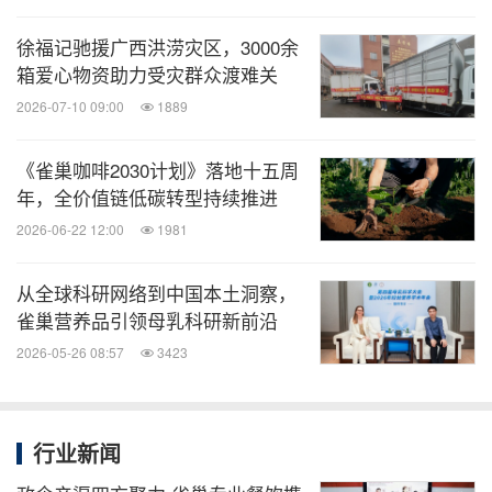
尚、物流行业最新动态。扫描二维码，立即
订阅！
徐福记驰援广西洪涝灾区，3000余
箱爱心物资助力受灾群众渡难关
关键词：
食品饮料
劳动力与人力资源
2026-07-10 09:00
1889
分享到：
《雀巢咖啡2030计划》落地十五周
年，全价值链低碳转型持续推进
2026-06-22 12:00
1981
从全球科研网络到中国本土洞察，
雀巢营养品引领母乳科研新前沿
2026-05-26 08:57
3423
行业新闻