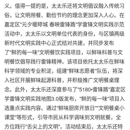
义。值得一提的是，太太乐还将文明倡议融入传统习
俗，让文明用餐、勤俭节约的理念更加深入人心。在
嘉定区"元夕暖疁城 春映雷锋路"学雷锋文明实践示范
活动中，太太乐以文明单位代表的身份，与区镇两级
新时代文明实践中心正式结对共建，并同步发布
了"鲜的每一味"文明餐饮实践项目，以鲜味科普与文
明餐饮倡导践行雷锋精神。该项目依托太太乐在鲜味
科学领域的专业积淀，组建"鲜味志愿者"队伍，将深
入社区开展鲜味起源科普，并积极推广文明餐桌理
念。此外，太太乐还深度参与了"5180•雷锋路"嘉定区
学雷锋文明实践地图3.0版发布，"鲜的每一味"项目入
选重点实践内容。通过"鲜味厨房开放日""文明餐桌小
课堂"等形式，引导市民从科学调味到文明就餐，全
方位践行"舌尖上的文明"。活动结束后，太太乐还特