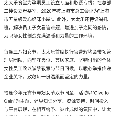
太太乐食堂为孕期员工设立专座和取餐专线；在总部
二楼设立母婴室，2020年被上海市总工会评为"上海
市五星级爱心妈咪小屋"。此外，太太乐还特设暑托
班，解决员工子女看管难题，增进亲子之间的感情，
为职场女性创造充满温暖和力量的工作环境。
每逢三八妇女节，太太乐首席执行官曹辉均会带领管
理层团队，向坚守岗位、兼顾家庭、坚韧付出的全体
女性员工致以诚挚敬意与节日问候，以暖心举措传递
企业关怀，致敬每一份温柔而坚定的力量。
恰逢今年元宵节与妇女节双节同至，活动以"Give to
Gain"为主题，倡导知识分享、资源支持、时间投入
与平台展现，在相互给予、彼此成就的氛围中，让太