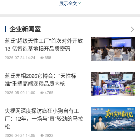
展示全文
防线，全面提升品牌核心竞争力。
苏宠工厂打造超高标准品控化验室，总投资超过2000
企业新闻室
万元，占地面积达到1400平方米，配置了美国
蓝氏"超级天性工厂"首次对外开放
Waters液质联用仪、日本全自动氨基酸分析仪、原子
13 亿智造基地揭开品质密码
吸收、近红外光谱仪、气相质谱联用仪等高精端设
2026-07-24 14:24
658
备，可快速精准检测100余项宠物食品关键指标。实
验室在2025年国际权威能力验证中取得重大突破，参
蓝氏亮相2026它博会："天性标
准"重塑高端宠粮品质内核
与的水分、粗灰分、粗脂肪、粗蛋白、粗纤维、水溶
2026-05-09 11:00
4765
性氯化物、钙、磷、淀粉、胃蛋白消化率、铬共11项
检测项目，全部获得LGC（英国政府化学家实验室）
央视网深度探访疯狂小狗自有工
颁发的"满意"评价。这标志着苏宠工厂相关检测项目
厂：12年，一场与"真"较劲的马拉
的技术水平已达国际标准，为产品质量的卓越性和品
松
牌公信力提供了强有力的技术支撑。苏宠工厂以严苛
2026-04-24 14:05
2922