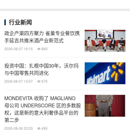
检测，让品质成为一段可追溯、可感知的"透明旅
程"。
行业新闻
政企产渠四方聚力 雀巢专业餐饮携
手延吉共推米酒产业新范式
2026-08-07 19:15
860
投资中国：扎根中国30年，沃尔玛
与中国零售共同进化
2026-08-07 14:57
575
MONDEVITA 收购了 MAGLIANO
母公司 UNDERSCORE 区的多数股
权，这是新的意大利奢侈品平台的
嘉宾进入工厂内部进行参观（2）
第二步
2026-08-06 23:53
495