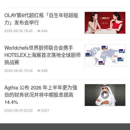
凝聚共识：以品质生态推动行业共赢
OLAY第6代超红瓶「自生年轻超能
如果说工厂投产是硬实力的亮相，那么同期举行的集
力」发布会举行
团质量日与经销商伙伴峰会，则完成了从"物理工厂
2026-08-06 18:45
644
建成"到"行业品质共识落成"的思想跨越。
Worldchefs世界厨师联合会携手
HOTELEX上海展首次落地全球厨师
吉家宠物集团以一组数据展现品质投入力度：2025
挑战赛
年，集团完成超200个SKU产品开发和质量策划，开
2026-08-06 15:34
588
展百余次供应商审核，整改闭环率超99.5%，同时开
展百余场供应商培训赋能活动，与供应商共同成长。
Agthia 公布 2026 年上半年更为强
劲的财务状况并将中期股息提高
苏宠工厂投入70余台在线智能检测设备，全年内部、
14.4%
外部检测费用超800万元，从原料到成品，实现全链
2026-08-05 22:20
2021
条、全覆盖检测，牢牢守住食品安全的核心防线，让
宠物吃得放心，让主人安心陪伴。他详细阐释了公司