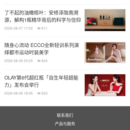
缩小版的高压赛道！现场，你可以跳进专业的
了不起的油橄榄叶：安修泽陇南溯
ORACLE红牛车队模拟器，沉浸式感受高压竞技环
源，解构1瓶精华背后的科学与信仰
境下的极限考验。
2026-08-07 17:00
611
—— 活
高效理容沙龙：从赛道到发型的精准掌控
动现场打造一站式理容体验，消费者不仅可以试用
随身心流动 ECCO全新轻训系列演
绎都市运动时装美学
CLEAR清扬男士头皮专研10X头皮充能瓶进行有效
2026-08-06 20:25
604
头皮护理，还有机会体验由明星发型师甄尚桥带来
的专属造型与理容服务。
OLAY第6代超红瓶「自生年轻超能
—— 活动期间被褥日记等KOL们惊
特别嘉宾亮相
力」发布会举行
喜现身互动，与粉丝共同参与这一沉浸式体验。
2026-08-06 18:45
623
联系我们
产品与服务