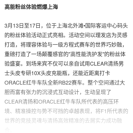
高能粉丝体验燃爆上海
3月13日至17日，位于上海北外滩•国际客运中心码头
的粉丝体验活动正式亮相。活动空间以理发店为灵感
打造，将理容体验与一级方程式赛车的世界巧妙融，
重磅打造了一场颠覆感官的"高性能洗护发"的粉丝体
验盛宴。到场来宾不仅可以亲自试用CLEAR清扬男
士头皮专研10X头皮充能瓶，还能近距离打卡
ORACLE红牛车队全新RB22赛车。整个空间通过大
胆而富有张力的沉浸式互动设计，生动呈现了
CLEAR清扬和ORACLE红牛车队所代表的高压环
境、精准操控与势不可挡的卓越表现，将F1所代表的
世界的竞技灵魂与清扬高效精准的去屑实力成功融
合。