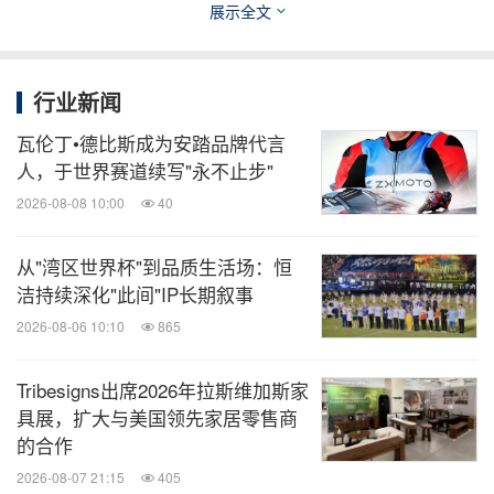
展示全文
—— CLEAR
极速图腾空降：RB22赛车震撼首展
清扬将ORACLE红牛车队全新设计的 RB22 赛车从
行业新闻
伦敦运抵上海外滩，并与真实赛车服与头盔一同展
瓦伦丁•德比斯成为安踏品牌代言
出，邀请粉丝近距离感受 F1 赛道的速度与激情。
人，于世界赛道续写"永不止步"
天际为幕，传奇共演：外滩光影大秀点亮夜空
2026-08-08 10:00
40
—— CLEAR清扬通过震撼的混合现实光影技术，
从"湾区世界杯"到品质生活场：恒
将"CLEAR清扬 x ORACLE红牛车队"合作大片投射
洁持续深化"此间"IP长期叙事
于上海外滩标志性建筑花旗集团大厦（Citi Group
2026-08-06 10:10
865
Tower）的巨幅幕墙之上，当清扬的型格主张与红
牛车队的疾驰幻影，在外滩传奇的天际线上合二为
Tribesigns出席2026年拉斯维加斯家
一，这场关于"高性能"的跨界对话，以耀眼的方式
具展，扩大与美国领先家居零售商
的合作
征服了整座城市。
—— 这里不是观众席，就是
2026-08-07 21:15
405
沉浸式赛道互动决战