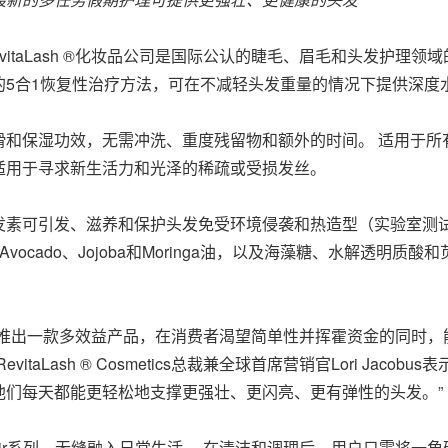
- RevitaLash ®化妆品公司是国际公认的睫毛、眉毛和头发护
的5合1恢复性治疗方法，可在不减轻头发重量的情况下提供深度
滑和保湿功效，无需冲洗、重度残留物和额外的时间。 适用于所
适用于寻求新生活力和光泽的稀疏或受损发丝。
可引发、滋养和保护头发免受环境侵袭和热造型（实验室测试显示高达
t、Avocado、Jojoba和Moringa油，以及海藻糖、水解
，推出一款多效益产品，在消费者渴望简单性并挥霍资金的同时，
aLash ® Cosmetics总裁兼全球首席营销官Lori Jac
他们每天都能更轻松地支撑更强壮、更闪亮、更有弹性的头发。”
g Hair系列，无缝融入日常生活。 在清洁和调理后，用户只需