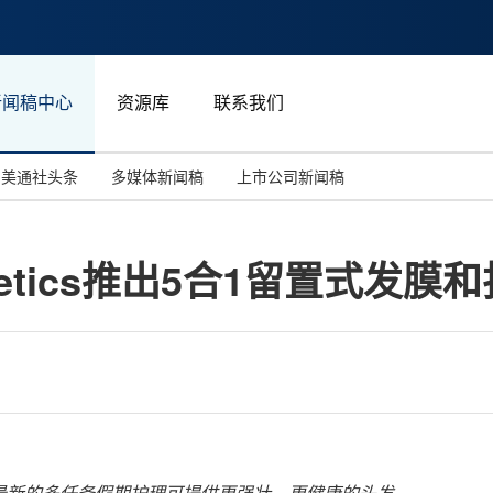
新闻稿中心
资源库
联系我们
美通社头条
多媒体新闻稿
上市公司新闻稿
国际消费电子展(CES)
汽车与交通
中国大陆
Cosmetics推出5合1留置式发膜
投资并购
能源化工与环保
马来西亚
世界移动通信大会
教育与人力资源
澳大利亚
人工智能
体育
汉诺威工业博览会
广告营销传媒
最新的多任务假期护理可提供更强壮、更健康的头发