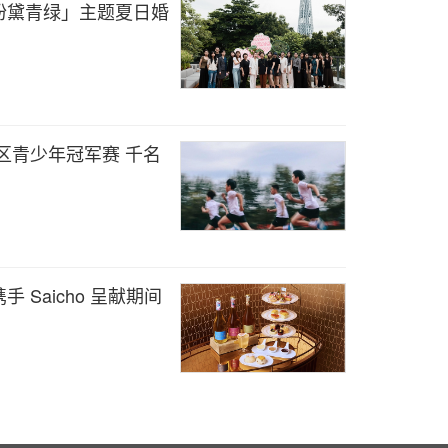
粉黛青绿」主题夏日婚
区青少年冠军赛 千名
Saicho 呈献期间