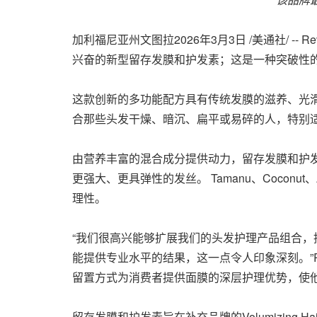
加利福尼亚州文图拉
2026年3月3日
/美通社/ -
兴奋的新型留存发膜和护发素；这是一种突破性
这款创新的多功能配方具有传统发膜的滋养、光
合那些头发干燥、暗沉、扁平或易碎的人，特别
由营养丰富的混合成分提供动力，留存发膜和护发素
更强大、更具弹性的发丝。 Tamanu、Coconu
理性。
“我们很高兴能够扩展我们的头发护理产品组合
能提供专业水平的结果，这一点令人印象深刻。”Revit
留置方式为消费者提供面膜的深层护理优势，使
留存发膜和护发素旨在补充品牌的Volumizin