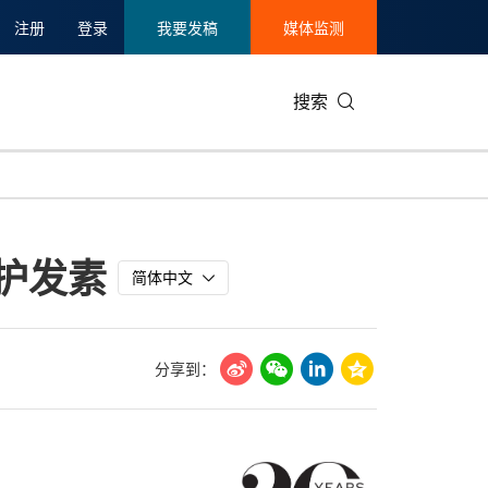
注册
登录
我要发稿
媒体监测
搜索
可持续发展
IT科技与互联网
日本
中国国际
零售业
韩国
和护发素
碳中和
娱乐时尚与艺术
新加坡
企业扩张
环境
泰国
简体中文
新质生产力
健康与医疗制药
财报
农业与制
美国临床肿瘤学会(ASCO)
通信业
企业社会
旅游与酒
分享到：
世界杯
会展
中国国际
房地产建