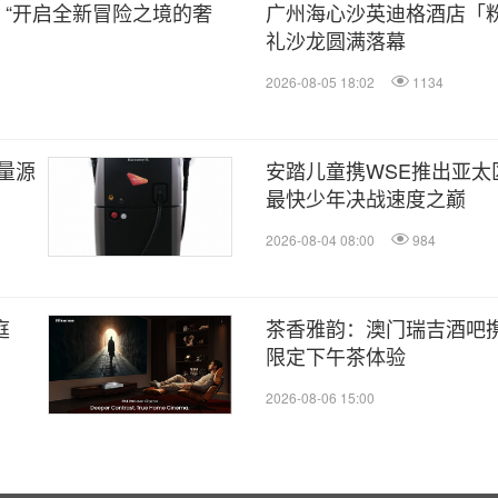
香水，“开启全新冒险之境的奢
广州海心沙英迪格酒店「
礼沙龙圆满落幕
2026-08-05 18:02
1134
量源
安踏儿童携WSE推出亚太
最快少年决战速度之巅
2026-08-04 08:00
984
庭
茶香雅韵：澳门瑞吉酒吧携手 
限定下午茶体验
2026-08-06 15:00