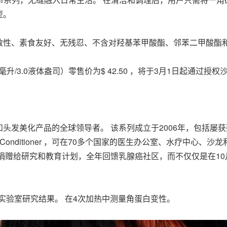
型。
敏性、素食友好、无残忍、不含对羟基苯甲酸酯、邻苯二甲酸酯和
 90毫升/3.0液体盎司）零售价为$ 42.50 ，将于3月1日起通
眉毛和头发美化产品的全球领导者。 该系列成立于2006年，包括屡获殊荣的Revi
ced Eyebrow Conditioner ，可在70多个国家的医生办公室
cs将部分收益捐赠给研究和教育计划，全年回馈乳腺癌社区，而不仅仅是
实验室研究结果。 在4次加热中测量角蛋白变性。