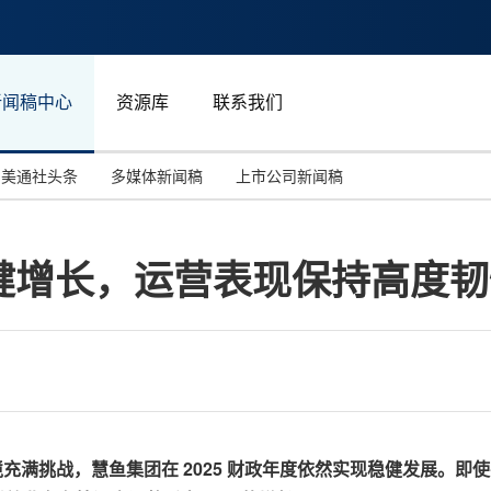
新闻稿中心
资源库
联系我们
美通社头条
多媒体新闻稿
上市公司新闻稿
国际消费电子展(CES)
汽车与交通
中国大陆
健增长，运营表现保持高度韧
投资并购
能源化工与环保
马来西亚
世界移动通信大会
教育与人力资源
澳大利亚
人工智能
体育
汉诺威工业博览会
广告营销传媒
境充满挑战，慧鱼集团在
2025
财政年度依然实现稳健发展。即使