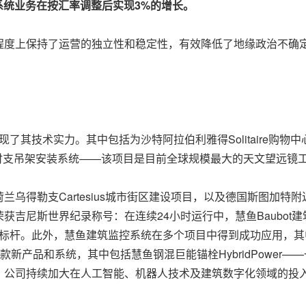
系统业务在按汇率调整后实现
3%
的增长。
程度上保持了运营的独立性和稳定性，有效降低了地缘政治不确
展现了其技术实力。其中包括为沙特阿拉伯利雅得Solitaire购
交付支吊架安装系统——该项目是目前全球规模最大的天文望远镜
乌得勒支Cartesius城市街区建设项目，以及德国斯图加特附
获吉尼斯世界纪录称号：在连续24小时运行中，慧鱼Baubot
标杆。此外，慧鱼建筑监控系统在多个项目中得到成功应用，其中包括德
还推出了多款新产品和系统，其中包括慧鱼钢混巨能锚栓HybridPow
，公司持续加大在人工智能、机器人技术及建筑数字化领域的投