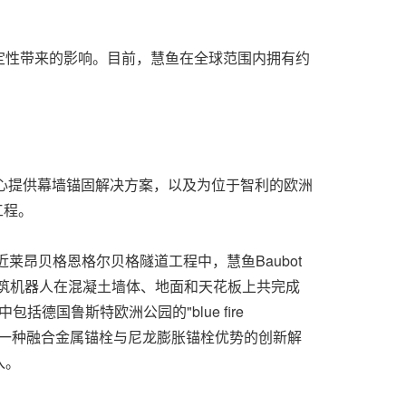
定性带来的影响。目前，慧鱼在全球范围内拥有约
物中心提供幕墙锚固解决方案，以及为位于智利的欧洲
工程。
近莱昂贝格恩格尔贝格隧道工程中，慧鱼Baubot
建筑机器人在混凝土墙体、地面和天花板上共完成
国鲁斯特欧洲公园的"blue fire
er——一种融合金属锚栓与尼龙膨胀锚栓优势的创新解
入。