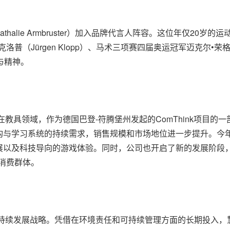
athalie Armbruster）加入品牌代言人阵容。这位年仅2
（Jürgen Klopp）、马术三项赛四届奥运冠军迈克尔•荣格（M
值与精神。
在教具领域，作为德国巴登-符腾堡州发起的ComThink项目
统的持续需求，销售规模和市场地位进一步提升。今年，fischerte
科技导向的游戏体验。同时，公司也开启了新的发展阶段，例如获得 2
目标消费群体。
持续发展战略。凭借在环境责任和可持续管理方面的长期投入，慧鱼