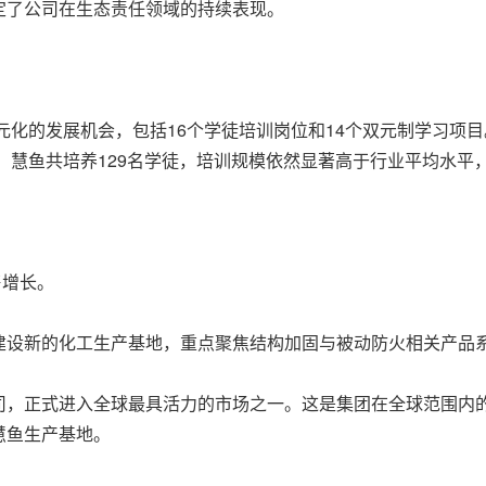
定了公司在生态责任领域的持续表现。
多元化的发展机会，包括16个学徒培训岗位和14个双元制学习项
年，慧鱼共培养129名学徒，培训规模依然显著高于行业平均水
售增长。
建设新的化工生产基地，重点聚焦结构加固与被动防火相关产品
司，正式进入全球最具活力的市场之一。这是集团在全球范围内的
慧鱼生产基地。