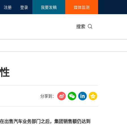
注册
登录
我要发稿
媒体监测
搜索
可持续发展
IT科技与互联网
日本
中国国际
零售业
韩国
性
碳中和
娱乐时尚与艺术
新加坡
企业扩张
环境
泰国
新质生产力
健康与医疗制药
财报
农业与制
美国临床肿瘤学会(ASCO)
通信业
企业社会
旅游与酒
分享到：
世界杯
会展
中国国际
房地产建
在出售汽车业务部门之后，集团销售额仍达到