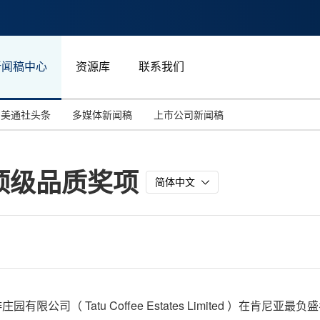
新闻稿中心
资源库
联系我们
美通社头条
多媒体新闻稿
上市公司新闻稿
国际消费电子展(CES)
汽车与交通
中国大陆
顶级品质奖项
投资并购
能源化工与环保
马来西亚
简体中文
世界移动通信大会
教育与人力资源
澳大利亚
人工智能
体育
汉诺威工业博览会
广告营销传媒
啡庄园有限公司（ Tatu Coffee Estates Limited ）在肯