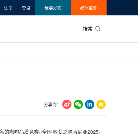
注册
登录
我要发稿
媒体监测
搜索
可持续发展
IT科技与互联网
日本
中国国际
零售业
韩国
碳中和
娱乐时尚与艺术
新加坡
企业扩张
环境
泰国
新质生产力
健康与医疗制药
财报
农业与制
美国临床肿瘤学会(ASCO)
通信业
企业社会
旅游与酒
分享到：
世界杯
会展
中国国际
房地产建
尼亚最负盛名的咖啡品质竞赛--全国 收获之味肯尼亚2025-