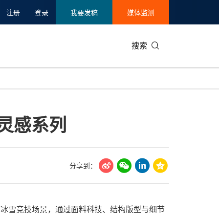
注册
登录
我要发稿
媒体监测
搜索
可持续发展
IT科技与互联网
日本
中国国际
零售业
韩国
队灵感系列
碳中和
娱乐时尚与艺术
新加坡
企业扩张
环境
泰国
新质生产力
健康与医疗制药
财报
农业与制
美国临床肿瘤学会(ASCO)
通信业
企业社会
旅游与酒
分享到：
世界杯
会展
中国国际
房地产建
足真实冰雪竞技场景，通过面料科技、结构版型与细节