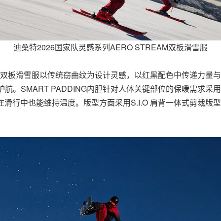
迪桑特2026国家队灵感系列AERO STREAM双板滑雪服
EAM双板滑雪服以传统窃曲纹为设计灵感，以红黑配色中传递力量与
航。SMART PADDING内胆针对人体关键部位的保暖需求采用
确保在滑行中也能维持温度。版型方面采用S.I.O 肩背一体式剪