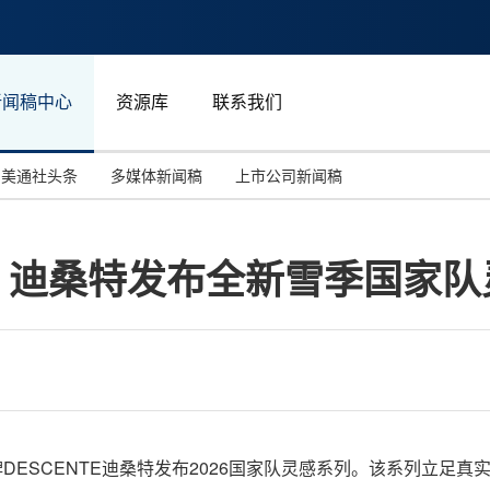
新闻稿中心
资源库
联系我们
美通社头条
多媒体新闻稿
上市公司新闻稿
国际消费电子展(CES)
汽车与交通
中国大陆
| 迪桑特发布全新雪季国家
投资并购
能源化工与环保
马来西亚
世界移动通信大会
教育与人力资源
澳大利亚
人工智能
体育
汉诺威工业博览会
广告营销传媒
动品牌DESCENTE迪桑特发布2026国家队灵感系列。该系列立