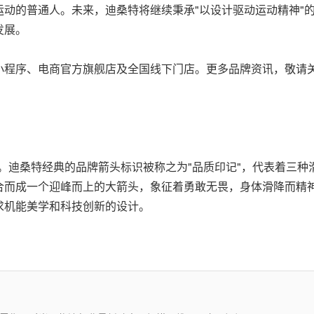
动的普通人。未来，迪桑特将继续秉承"以设计驱动运动精神"
发展。
程序、电商官方旗舰店及全国线下门店。更多品牌资讯，敬请关注
"。迪桑特经典的品牌箭头标识被称之为"品质印记"，代表着三种滑
合而成一个迎峰而上的大箭头，象征着勇敢无畏，身体滑降而精
求机能美学和科技创新的设计。