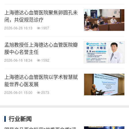
心脏为什么会有"城墙垛样改变"。9年前，她带着一连
上海德达心血管医院聚焦卵圆孔未
串的问号，惶恐地加入了一支"梦之队"。但如今，她
闭，共促规范诊疗
不再困惑。因为她知道，屏幕上那颗跳动的心脏背
2026-06-26 16:13
1907
后，不仅是解剖结构，更是一个个具体的人，和他们
孟旭教授任上海德达心血管医院瓣
想要延续的人生。
膜中心名誉主任
2026-06-16 18:34
1592
上海德达心血管医院以学术智慧赋
消息来源：上海德达心血管医院
能世界心医发展
2026-06-01 15:00
2573
医药健闻
微信公众号“医药健闻”发布全球制药、医疗、
大健康企业最新的经营动态。扫描二维码，
行业新闻
立即订阅！