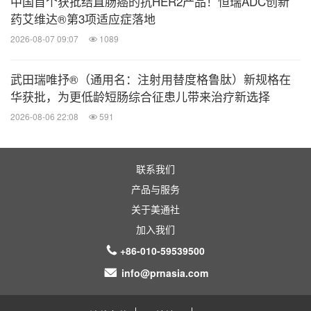
中国首个获批结直肠癌的抗HER2产品！恒瑞ADC创新
药艾维达®第3项适应症落地
2026-08-07 09:07
1089
武田瑞唯抒®（通用名：注射用替度格鲁肽）新规格在
华获批，为更低龄短肠综合征患儿带来治疗新选择
2026-08-06 22:08
591
联系我们
产品与服务
关于美通社
加入我们
+86-010-59539500
info@prnasia.com