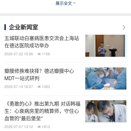
展示全文
李欣常说，超声医生不能做机器人。"如果你只是冷
冰冰地说‘躺下、拉衣服'，那你和机器有什么区
企业新闻室
别？"涂抹耦合剂的那一刻，也是建立信任的开始。
五城联动白塞病医患交流会上海站
在德达医院成功举办
"我们希望成为心血管疾病患者的最后一站。"李欣在
2026-07-22 15:56
1156
采访的最后这样说道。
瓣膜修换难抉择？德达瓣膜中心
这句话里包含着两层含义：一是绝望中的希望，许
MDT一站式研判
多"走投无路"的疑难杂症患者在这里找到了转机；二
2026-07-13 16:07
1353
是作为医者的终极责任，既然到了"最后一站"，就没
有退路，必须努力给出答案。
《勇敢的心》推出第九期 对话韩福
生：心衰病房里的精算师，守住心
血管的"最后堡垒"
现在的李欣依然每天坐在那个光线昏暗的房间里。24
2026-07-07 13:12
1813
年前，她捧着一本1987年出版的英文教材，试图弄懂