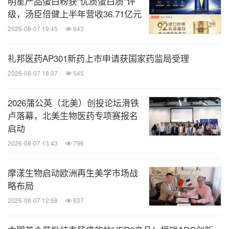
明星产品蛋白粉获"优质蛋白质"评
级，汤臣倍健上半年营收36.71亿元
关键词：
健康护理与医院
2026-08-07 19:45
643
分享到：
礼邦医药AP301新药上市申请获国家药监局受理
2026-08-07 18:37
545
2026蒲公英（北美）创投论坛滑铁
卢落幕，北美生物医药专项赛报名
启动
2026-08-07 13:43
796
摩漾生物启动欧洲再生美学市场战
略布局
2026-08-07 12:58
637