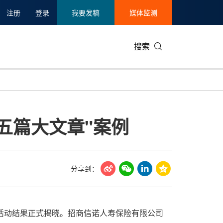
注册
登录
我要发稿
媒体监测
搜索
可持续发展
IT科技与互联网
日本
中国国际
零售业
韩国
五篇大文章"案例
碳中和
娱乐时尚与艺术
新加坡
企业扩张
环境
泰国
新质生产力
健康与医疗制药
财报
农业与制
美国临床肿瘤学会(ASCO)
通信业
企业社会
旅游与酒
分享到：
世界杯
会展
中国国际
房地产建
例征集活动结果正式揭晓。招商信诺人寿保险有限公司