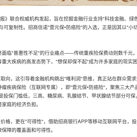
融时报》联合权威机构发起，旨在挖掘金融行业支持"科技金融、绿
可复制性。招商信诺"壹元保•防癌险"的入选，正是因其以"小切
面临"普惠性不足"的行业痛点——传统重疾险保费动则数千元
重大疾病的高发态势下，"想保却保不起"成为许多家庭的现实
值取向，这引导着金融机构跳出"唯利润"思维，真正站在群众需
瘤疾病保险（互联网专属），即"壹元保•防癌险"，聚焦三大
二是投保门槛低，三高、糖尿病、乳腺结节、甲状腺结节部分可
轻家庭的经济负担。
在价格，更在"可得性"，借助招商银行APP等移动互联网平台，
康保障的覆盖面和可得性。