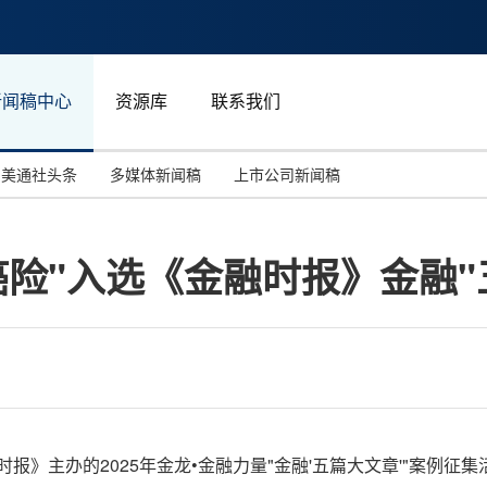
新闻稿中心
资源库
联系我们
美通社头条
多媒体新闻稿
上市公司新闻稿
国际消费电子展(CES)
汽车与交通
中国大陆
癌险"入选《金融时报》金融"
投资并购
能源化工与环保
马来西亚
世界移动通信大会
教育与人力资源
澳大利亚
人工智能
体育
汉诺威工业博览会
广告营销传媒
金融时报》主办的2025年金龙•金融力量"金融'五篇大文章'"案