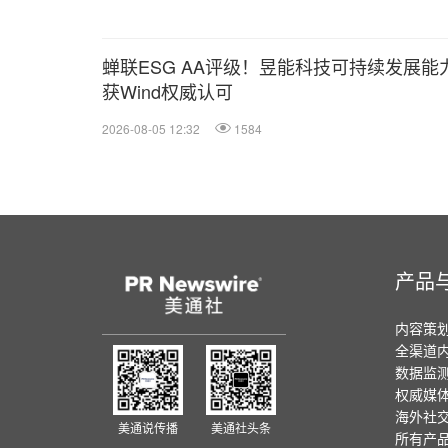
蝉联ESG AA评级！昱能科技可持续发展能
获Wind权威认可
2026-08-05 12:32
1584
产品
内容策
全渠道
数据监
权威媒
海外社
美通说传播
美通社头条
所有产