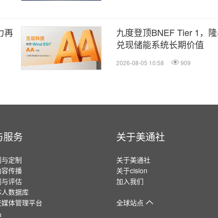
力再
九度登顶BNEF Tier 
兑现储能系统长期价值
2026-08-05 10:58
909
与服务
关于美通社
划与定制
关于美通社
内容传播
关于cision
测与评估
加入我们
体人数据库
交媒体管理平台
全球站点
品