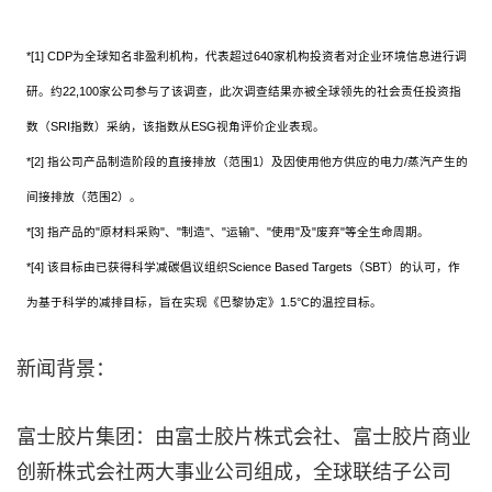
*[1] CDP为全球知名非盈利机构，代表超过640家机构投资者对企业环境信息进行调
研。约22,100家公司参与了该调查，此次调查结果亦被全球领先的社会责任投资指
数（SRI指数）采纳，该指数从ESG视角评价企业表现。
*[2] 指公司产品制造阶段的直接排放（范围1）及因使用他方供应的电力/蒸汽产生的
间接排放（范围2）。
*[3] 指产品的"原材料采购"、"制造"、"运输"、"使用"及"废弃"等全生命周期。
*[4] 该目标由已获得科学减碳倡议组织Science Based Targets（SBT）的认可，作
为基于科学的减排目标，旨在实现《巴黎协定》1.5°C的温控目标。
新闻背景：
富士胶片集团：由富士胶片株式会社、富士胶片商业
创新株式会社两大事业公司组成，全球联结子公司