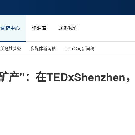
新闻稿中心
资源库
联系我们
美通社头条
多媒体新闻稿
上市公司新闻稿
国际消费电子展(CES)
汽车与交通
中国大陆
矿产"：在TEDxShenzh
投资并购
能源化工与环保
马来西亚
世界移动通信大会
教育与人力资源
澳大利亚
人工智能
体育
汉诺威工业博览会
广告营销传媒