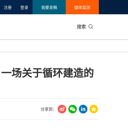
注册
登录
我要发稿
媒体监测
搜索
可持续发展
IT科技与互联网
日本
中国国际
零售业
韩国
en，一场关于循环建造的
碳中和
娱乐时尚与艺术
新加坡
企业扩张
环境
泰国
新质生产力
健康与医疗制药
财报
农业与制
美国临床肿瘤学会(ASCO)
通信业
企业社会
旅游与酒
世界杯
会展
中国国际
房地产建
分享到：