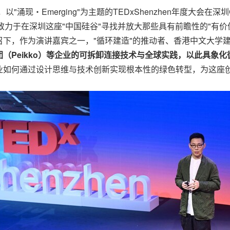
2月7日，以"涌现・Emerging"为主题的TEDxShenzhen年
n始终致力于在深圳这座"中国硅谷"寻找并放大那些具有前瞻性的"
召下，
作为演讲
嘉宾之一，"循环建造"的推动者、香港中文大学
团（
Peikko）等企业的可拆卸连接技术与全球实践，以此具象
业如何通过设计思维与技术创新实现根本性的绿色转型，为这座