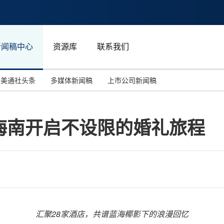
新闻稿中心
资源库
联系我们
美通社头条
多媒体新闻稿
上市公司新闻稿
国际消费电子展(CES)
汽车与交通
中国大陆
海南开启不设限的婚礼旅程
投资并购
能源化工与环保
马来西亚
世界移动通信大会
教育与人力资源
澳大利亚
人工智能
体育
汉诺威工业博览会
广告营销传媒
汇聚
28
家酒店，共谱蓝海椰影下的浪漫回忆