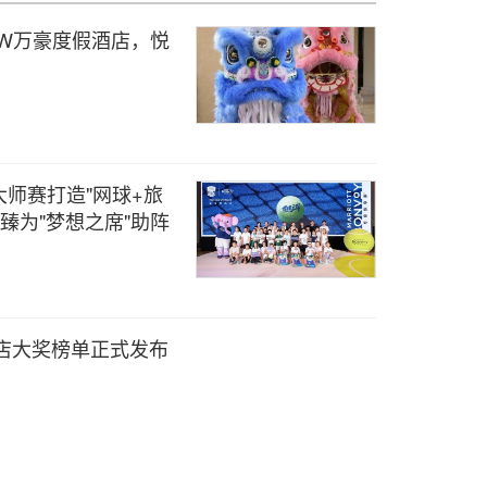
JW万豪度假酒店，悦
师赛打造"网球+旅
臻为"梦想之席"助阵
酒店大奖榜单正式发布