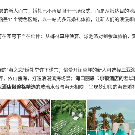
求独特体验的新人而言，婚礼已不再局限于一场仪式，而是从抵达目
，涵盖11个特色区域，以一站式多元婚礼体验，让新人们的浪漫
可在苍穹下自在延伸：从椰林草坪晚宴、泳池派对到余晖旅拍，
店
的"海之恋"婚礼堂许下诺言；偏爱开阔草坪的新人可选择
三亚
坪，依山傍海，打造浪漫滨海场景；
海口丽思卡尔顿酒店的
奢华
大酒店傲途格精选
的玻璃水台与海天相映，呈现梦幻般的海景婚