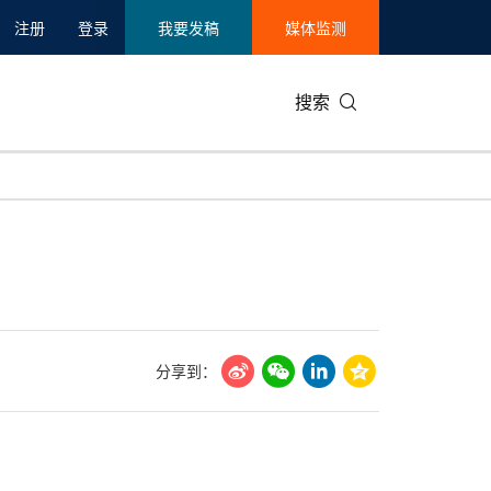
注册
登录
我要发稿
媒体监测
搜索
可持续发展
IT科技与互联网
日本
中国国际
零售业
韩国
碳中和
娱乐时尚与艺术
新加坡
企业扩张
环境
泰国
新质生产力
健康与医疗制药
财报
农业与制
美国临床肿瘤学会(ASCO)
通信业
企业社会
旅游与酒
分享到：
世界杯
会展
中国国际
房地产建