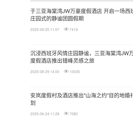
于三亚海棠湾JW万豪度假酒店 开启一场西
庄园式的静谧团圆假期
2025-09-25 11:57
7419
沉浸西班牙风情庄园静谧，三亚海棠湾JW
度假酒店推出错峰灵感之旅
2025-08-29 14:00
10035
安岚度假村及酒店推出"山海之约"目的地婚
划
2025-06-24 11:28
7082