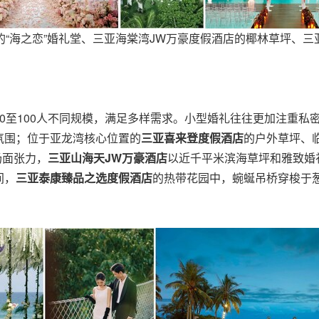
“海之恋”婚礼堂、三亚海棠湾JW万豪度假酒店的椰林草坪、
0至100人不同规模，满足多样需求。小型婚礼往往更加注重私
氛围；位于亚龙湾核心位置的
三亚喜来登度假酒店
的户外草坪、
场面张力，
三亚山海天
JW
万豪酒店
以近千平米滨海草坪和雅致婚
间，
三亚泰康臻品之选度假酒店
的热带花园中，蜿蜒吊桥穿梭于