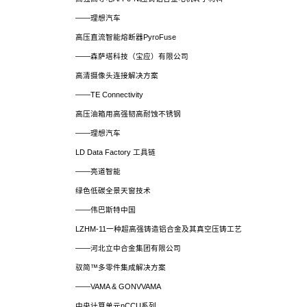
——理想汽车
高压直流智能熔断器PyroFuse
——森萨塔科技（宝应）有限公司
高清摄像头连接解决方案
——TE Connectivity
高压油箱用高强韧高耐蚀不锈钢
——理想汽车
LD Data Factory 工具链
——亮道智能
绿色低碳全景天窗技术
——伟巴斯特中国
LZHM-11一种超高强铸造铝合金及其真空压铸工艺
——河北立中合金集团有限公司
驭简™多零件集成解决方案
——VAMA & GONVVAMA
中央计算单元nCCU系列