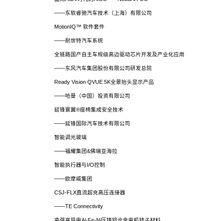
——东软睿驰汽车技术（上海）有限公司
MotionIQ™ 软件套件
——耐世特汽车系统
全链路国产自主车规级高边驱动芯片开发及产业化应用
——东风汽车集团股份有限公司研发总院
Ready Vision QVUE 5K全景抬头显示产品
——哈曼（中国）投资有限公司
延锋寰翼®座椅集成安全技术
——延锋国际汽车技术有限公司
智能调光玻璃
——福耀集团&佛瑞亚海拉
智能执行器与I/O控制
——欧摩威集团
CSJ-FLX直流超充高压连接器
——TE Connectivity
高强高导电Al-Fe-Ni压铸铝合金电机转子材料