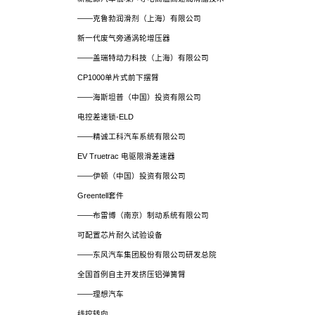
——克鲁勃润滑剂（上海）有限公司
新一代废气旁通涡轮增压器
——盖瑞特动力科技（上海）有限公司
CP1000单片式前下摆臂
——海斯坦普（中国）投资有限公司
电控差速锁-ELD
——精诚工科汽车系统有限公司
EV Truetrac 电驱限滑差速器
——伊顿（中国）投资有限公司
Greentell套件
——布雷博（南京）制动系统有限公司
可配置芯片耐久试验设备
——东风汽车集团股份有限公司研发总院
全国首例自主开发挤压铝弹簧臂
——理想汽车
线控转向