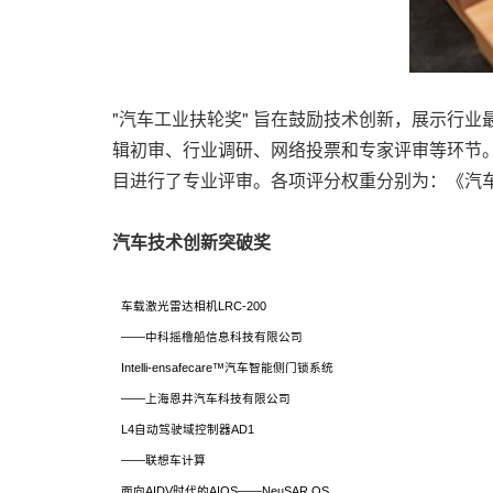
"汽车工业扶轮奖" 旨在鼓励技术创新，展示行
辑初审、行业调研、网络投票和专家评审等环节。
目进行了专业评审。各项评分权重分别为：《汽车
汽车技术创新突破奖
车载激光雷达相机LRC-200
——中科摇橹船信息科技有限公司
Intelli-ensafecare™汽车智能侧门锁系统
——上海恩井汽车科技有限公司
L4自动驾驶域控制器AD1
——联想车计算
面向AIDV时代的AIOS——NeuSAR OS