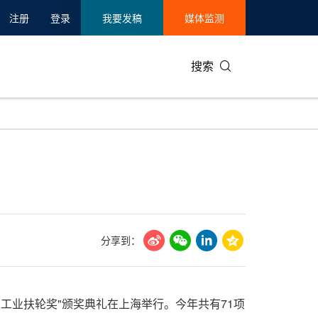
注册
登录
我要发稿
媒体监测
搜索
可持续发展
IT科技与互联网
日本
中国国际
零售业
韩国
碳中和
娱乐时尚与艺术
新加坡
企业扩张
环境
泰国
新质生产力
健康与医疗制药
财报
农业与制
美国临床肿瘤学会(ASCO)
通信业
企业社会
旅游与酒
分享到：
世界杯
会展
中国国际
房地产建
汽车工业扶轮奖"颁奖典礼在
上海举行
。今年共有71项