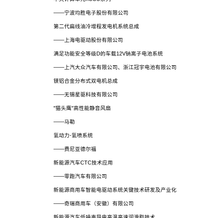
——宁波均胜电子股份有限公司
第二代扁线油冷增程发电机系统总成
——上海电驱动股份有限公司
满足功能安全等级D的车载12V钠离子电池系统
——上汽大众汽车有限公司、浙江冠宇电池有限公司
镁铝合金分布式双电机总成
——无锡星驱科技有限公司
"猫头鹰"高性能静音风扇
——马勒
氢动力-氢喷系统
——费尼亚德尔福
新能源汽车CTC技术应用
——零跑汽车有限公司
新能源商用车智能电驱动系统关键技术研发及产业化
——奇瑞商用车（安徽）有限公司
新能源汽车低噪声导电高温高速润滑脂技术