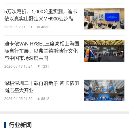
其专业意见与实战反馈，通过这种深度融合，最终实
5万次弯折、1,000公里实测，迪卡
现了竞技性能与大众体验的平衡。这款在去年开板节
侬以真实山野定义MH900徒步鞋
首发、饰有中国元素图案的单板，正是迪卡侬以"运
2026-05-29 10:21
4632
动员共创"模式推动专业装备走向大众的一次生动实
迪卡侬VAN RYSEL三度亮相上海国
践。
际自行车展，以弗兰德斯骑行文化
与中国市场深度共鸣
2026-05-13 15:24
7231
深耕深圳二十载再落新子 迪卡侬笋
岗店盛大开业
2026-04-25 21:39
8812
行业新闻