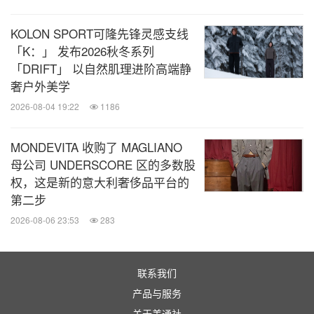
雪运动正呈现‘大众参与'与‘专业进阶'并行发展的良好
态势，市场活力持续迸发。为响应这一趋势，迪卡侬
KOLON SPORT可隆先锋灵感支线
在持续深耕单板滑雪领域的同时，依托本土化研发与
「K：」 发布2026秋冬系列
「DRIFT」 以自然肌理进阶高端静
全产业链优势，不断推动全品类冰雪装备的升级与创
奢户外美学
新。我们不仅致力于提供专业的装备，更希望为不同
2026-08-04 19:22
1186
水平的爱好者打造从入门到精进的一站式运动体验。
未来，迪卡侬将继续携手合作伙伴，加大在产品多元
MONDEVITA 收购了 MAGLIANO
化、运动知识普及与线下体验方面的投入，为冰雪运
母公司 UNDERSCORE 区的多数股
权，这是新的意大利奢侈品平台的
动的蓬勃发展注入源源不断的新动力。"
第二步
2026-08-06 23:53
283
专业装备的普及，离不开完善的渠道与服务网络支
撑。近年来，迪卡侬持续强化门店中的冰雪运动专
区，依托全国200余家门店及全渠道资源，构建起从
联系我们
装备选购、雪板维修、租赁到社群活动的一站式服务
产品与服务
关于美通社