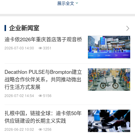
展示全文
企业新闻室
迪卡侬2026年重庆首店落子观音桥
2026-07-03 14:00
3351
迪卡侬Ghost D30护具装备
Decathlon PULSE与Brompton建立
迪卡侬携手旗下签约单板滑雪运动员恩佐•瓦拉克斯
战略合作伙伴关系，共同推动微出
合作研发的Endzone 900 PRO - Enzo Valax专业滑雪
行生活方式发展
板同样备受瞩目。此前，恩佐在媒体分享会上回忆合
2026-07-02 14:54
5156
作历程时表示："合作始于迪卡侬支持我全球参赛的
扎根中国，链接全球：迪卡侬50年
需求，而当时品牌尚未推出专业自由式滑雪板。我们
供应链建设的长期主义实践
共同打造了这款既满足竞技要求，也适合日常使用的
2026-06-22 10:02
1256
产品。"他特别指出，迪卡侬团队在设计中充分尊重