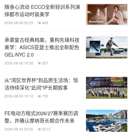
恩佐·瓦拉克斯展示Endzone 900 PRO - Enzo Valax
随身心流动 ECCO全新轻训系列演
专业滑雪板
绎都市运动时装美学
2026-08-06 20:25
483
迪卡侬始终坚信，专业运动装备应惠及每一位运动爱
承袭复古经典档案，重构先锋科技
好者。品牌坚持将赛级装备技术应用于大众产品，通
美学：ASICS亚瑟士推出全新配色
过与专业运动员共同研发测试，反复打磨每一个细
GEL-NYC 2.0
节，确保从初学者到进阶玩家，都能在安全的环境中
2026-08-06 16:30
357
释放运动潜能，尽情享受冰雪运动的纯粹乐趣。在深
化本土合作的道路上，迪卡侬积极引入兼具专业实力
从"湾区世界杯"到品质生活场：恒
与潮流基因的滑雪品牌，不断丰富产品矩阵，精准契
洁持续深化"此间"IP长期叙事
合不同年龄段用户对功能与个性的双重需求，让每一
2026-08-06 10:10
752
位消费者都能拥有品质与风格兼备的运动体验。
FE电动方程式2026/27赛季赛历调
整，并确认摩纳哥长期合作未来
迪卡侬相关运动负责人进一步表示："当前，中国冰
2026-08-04 20:00
2013