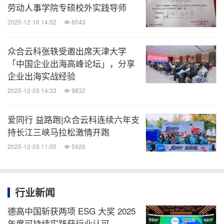
劳动人事学院专硕校外实践导师
2025-12-16 14:02
6543
众合云科张轶受邀出席天津大学
「中国企业出海高峰论坛」，分享
企业出海实战经验
2025-12-03 14:33
9832
爱同行 益路跑|众合云科连续六年支
持长江三峡马拉松激情开跑
2025-12-03 11:05
5926
行业新闻
德高中国斩获两项 ESG 大奖 2025
年度可持续实践获行业认可