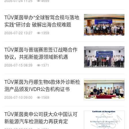
2026-07-24 11:25
4699
TÜV莱茵举办"全球智驾合规与落地
实践"研讨会 破解出海合规难题
2026-07-22 13:27
1359
TÜV莱茵与普瑞赛思签订战略合作
协议，共拓新能源领域新机遇
2026-07-15 08:39
1371
TÜV莱茵为丹娜生物6款体外诊断检
测产品颁发IVDR公告机构证书
2026-07-10 09:00
1569
TÜV莱茵奥申公司获大众中国认可
新能源汽车检测能力再获肯定