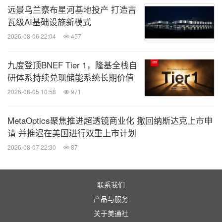
远景乌兰察布星河基地投产 打造吉
瓦级AI基础设施新模式
2026-08-06 22:04
457
九度登顶BNEF Tier 1，隆基全栈自
研体系持续兑现储能系统长期价值
2026-08-05 10:58
971
MetaOptics聚焦推进超透镜商业化 撤回纳斯达克上市申
请 并推迟在美国进行双重上市计划
2026-08-07 22:30
87
联系我们
产品与服务
关于美通社