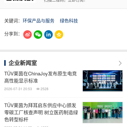
关键词：
环保产品与服务
绿色科技
分享到：
企业新闻室
TÜV莱茵在ChinaJoy发布原生电竞
高性能显示标准
2026-07-31 20:53
2528
TÜV莱茵为拜耳启东供应中心颁发
零碳工厂核查声明 树立医药制造绿
色转型标杆