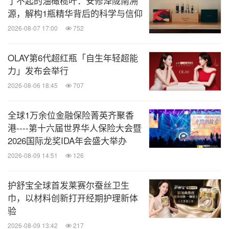
了不起的油橄榄叶：安修泽陇南溯
源，解构1瓶精华背后的科学与信仰
2026-08-07 17:00
752
OLAY第6代超红瓶「自生年轻超能
力」发布会举行
2026-08-06 18:45
707
全球1万余位金融保险菁英齐聚香
港----第十六届世界华人保险大会暨
2026国际龙奖IDA年会盛大举办
2026-08-09 14:51
126
护舒宝全球首发莱赛尔蚕丝卫生
巾，以材料创新打开经期护理新体
验
2026-08-09 13:42
217