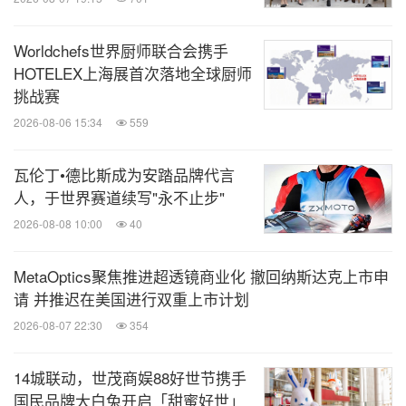
Worldchefs世界厨师联合会携手
HOTELEX上海展首次落地全球厨师
挑战赛
2026-08-06 15:34
559
瓦伦丁•德比斯成为安踏品牌代言
人，于世界赛道续写"永不止步"
2026-08-08 10:00
40
MetaOptics聚焦推进超透镜商业化 撤回纳斯达克上市申
请 并推迟在美国进行双重上市计划
2026-08-07 22:30
354
14城联动，世茂商娱88好世节携手
国民品牌大白兔开启「甜蜜好世」