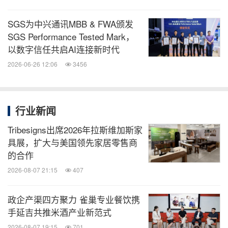
SGS为中兴通讯MBB & FWA颁发
SGS Performance Tested Mark，
以数字信任共启AI连接新时代
2026-06-26 12:06
3456
行业新闻
Tribesigns出席2026年拉斯维加斯家
具展，扩大与美国领先家居零售商
的合作
2026-08-07 21:15
407
政企产渠四方聚力 雀巢专业餐饮携
手延吉共推米酒产业新范式
2026-08-07 19:15
701