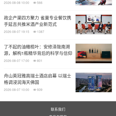
2026-08-08 10:00
566
彩的节日序曲。
政企产渠四方聚力 雀巢专业餐饮携
"SKULLPANDA 餐桌系列下午茶"将于 11 月 6 日开放
手延吉共推米酒产业新范式
预约，并于 11 月 15 日正式上线。敬请添加哈罗德
2026-08-07 19:15
1387
茶室官方客服，或访问上海哈罗德茶室大众点评官方
了不起的油橄榄叶：安修泽陇南溯
页面，进行预约体验。
源，解构1瓶精华背后的科学与信仰
2026-08-07 17:00
801
关于哈罗德百货公司（
Harrods）
舟山英冠雅高瑞士酒店启幕 以瑞士
哈罗德百货公司（Harrods）于 1849 年正式开业，
格调浸润海天佛国
从诞生伊始的骑士桥店，哈罗德百货现已成长为享誉
2026-08-07 10:00
939
全球的购物天堂，全球奢侈品零售业旗舰品牌。哈罗
德百货汇集 3000 多个甄选品牌与超过 20 间高端餐
联系我们
厅，并悉心提供专业的时尚、家居、美妆和健康服