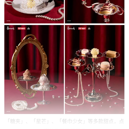
「糖夹」、「星芒」、「餐巾少女」等多款甜点，点