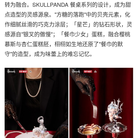
转为融合。SKULLPANDA 餐桌系列的设计，成为甜
点造型的灵感源泉。"方糖的落跑"中的贝壳元素，化
作细腻丝滑的巧克力涂层；「星芒」的钻石形状，灵
感源自"银叉的傲慢"；「餐巾少女」蛋糕，融合樱桃
慕斯与杏仁蛋糕胚，栩栩如生地还原了"餐巾的默
守"的造型，成为味蕾上的难忘记忆。