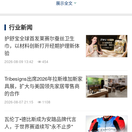
亮节日季梦幻餐桌
展示全文
沉浸体验：戏剧美学重构用餐仪式
行业新闻
下午茶供应期间，哈罗德茶室由 SKULLPANDA 主题
护舒宝全球首发莱赛尔蚕丝卫生
巾，以材料创新打开经期护理新体
元素装点，营造出梦幻般的节日氛围。复古而浓郁的
验
酒红色幕布与桌布，银色烛台点缀其间，让宾客们仿
2026-08-09 13:42
454
佛置身于华丽的戏剧舞台。全新的下午茶体验中，宾
客可在画外音的引导下细细感受设计理念——从餐点
Tribesigns出席2026年拉斯维加斯家
创意到戏剧情节，沉浸于哈罗德与泡泡玛特携手打造
具展，扩大与美国领先家居零售商
的合作
的梦幻世界。
2026-08-07 21:15
1108
11 月 14 日，哈罗德茶室将举行节日季启幕仪式。届
瓦伦丁•德比斯成为安踏品牌代言
时，以 SKULLPANDA 装饰的酒红色圣诞树，将于兴
人，于世界赛道续写"永不止步"
业太古汇查公馆门口被点亮，以璀璨灯光谱写流光溢