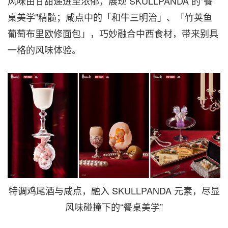
风味由甘甜递进至浓郁，展现 SKULLPANDA 的"餐
桌美学"精髓；咸点中的「和牛三明治」、「竹荚鱼
葡萄布里欧修面包」，巧妙融合中西食材，带来别具
一格的风味体验。
特调鸡尾酒与咸点，融入 SKULLPANDA 元素，尽显
风味碰撞下的“餐桌美学”