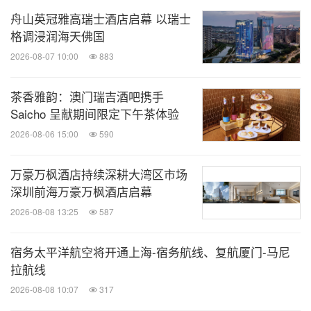
舟山英冠雅高瑞士酒店启幕 以瑞士
格调浸润海天佛国
2026-08-07 10:00
883
茶香雅韵：澳门瑞吉酒吧携手
Saicho 呈献期间限定下午茶体验
2026-08-06 15:00
590
万豪万枫酒店持续深耕大湾区市场
深圳前海万豪万枫酒店启幕
2026-08-08 13:25
587
宿务太平洋航空将开通上海-宿务航线、复航厦门-马尼
拉航线
2026-08-08 10:07
317