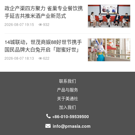
政企产渠四方聚力 雀巢专业餐饮携
手延吉共推米酒产业新范式
2026-08-07 19:15
932
14城联动，世茂商娱88好世节携手
国民品牌大白兔开启「甜蜜好世」
2026-08-07 18:13
622
联系我们
产品与服务
关于美通社
加入我们
+86-010-59539500
info@prnasia.com