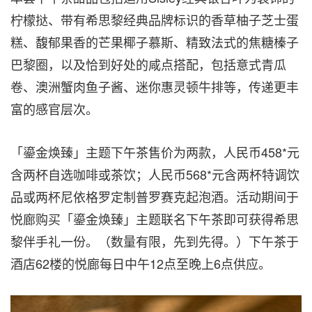
柠檬挞、带有希思黎经典品牌标识的香草柚子芝士蛋
糕、馥郁果香的芒果椰子慕斯、精致法式的焦糖榛子
巴黎圈，以及恰到好处的咸点搭配，包括意式青瓜
卷、澳洲蟹肉鱼子酱、迷你惠灵顿牛排等，传递更丰
富的感官层次。
「鎏金焕臻」主题下午茶售价为两款，人民币458*元
含两杯自选咖啡或茶饮；人民币568*元含两杯特调饮
品或两杯尼依格罗定制普罗赛克起泡酒。活动期间于
悦廊购买「鎏金焕臻」主题联名下午茶即可获得希思
黎伴手礼一份。（数量有限，先到先得。）下午茶于
酒店62楼的悦廊每日中午12点至晚上6点供应。