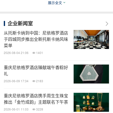
hadiscovery.com
。
展示全文
企业新闻室
消息来源：重庆尼依格罗酒店
从托斯卡纳到中国：尼依格罗酒店
于四城同步推出全新托斯卡纳风味
菜单
知消
2026-08-04 21:06
1401
微信公众号“知消”发布全球消费品、零售、时
尚、物流行业最新动态。扫描二维码，立即
重庆尼依格罗酒店臻献端午香粽好
订阅！
礼
2026-06-09 17:34
2183
关键词：
饮品
食品饮料
旅馆与度假村
旅游业
重庆尼依格罗酒店携手周生生珠宝
分享到：
推出「金竹成韵」主题联名下午茶
2026-06-01 11:03
3228