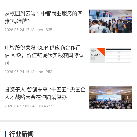
中智咨询隶属于中智集团——国务院国资委直接管理
从校园到云端：中智就业服务的四
的中央企业，成立于2003年。作为一家央企背景的综
张"精准牌"
合性管理咨询公司，长期服务改革发展大局，依
2026-06-24 17:18
1635
托"研究院+数据库+数字化平台"的自身优势与集团人
中智股份荣获 CDP 供应商合作评
力资源全产业链服务能力，可为国资委、地方政府、
估 A 级，价值链减碳实践获国际认
央国企、500强和上市公司提供"咨询+技术+服务"一
可
站式解决方案。
2026-06-24 16:18
1252
作为世界薪酬协会的长期合作伙伴，公司拥有20年数
投资于人 智创未来 "十五五" 央国企
人才战略大会在沪圆满举办
据服务经验，现已建成覆盖全国300多座城市、10余
2026-04-17 09:54
4677
个大行业、120多个细分行业，包含超过10万家样本
企业的强大数据库。
行业新闻