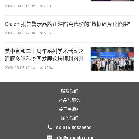
美通社头条
2026-08-06 14:02
600
微信公众号“美通社头条”发布新鲜、有趣、重
Cision 报告警示品牌正深陷高代价的"数据碎片化陷阱"
要的企业与机构新闻，由全球领先的企业新
闻专线美通社（PR Newswire）为您呈现。
2026-08-05 22:00
956
扫描二维码，立即订阅！
美中宜和二十周年系列学术活动之
睡眠多学科协同发展论坛顺利召开
关键词：
劳动力与人力资源
2026-08-05 12:14
1204
分享到：
联系我们
产品与服务
关于美通社
加入我们
+86-010-59539500
info@prnasia.com