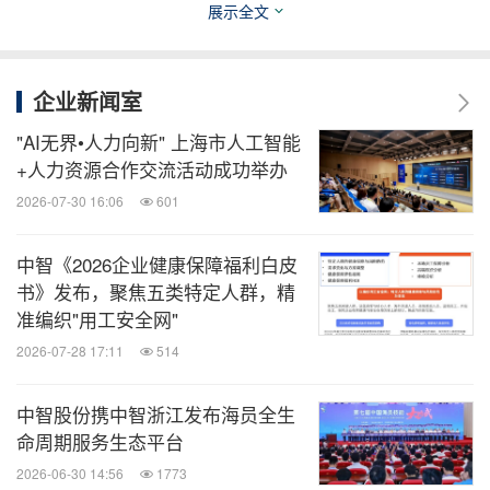
看，预计2026年大湾区整体调薪率4.0%，与全国整
展示全文
体水平保持一致。
企业新闻室
中智咨询认为，随着经济结构性转型及人才竞争进入
"AI无界•人力向新" 上海市人工智能
激烈阶段，大湾区的内地城市企业已由过去的统一薪
+人力资源合作交流活动成功举办
酬调整模式转向精准奖励模式，将资源优先投放于高
2026-07-30 16:06
601
绩效员工、核心骨干及晋升人员的激励和保留。这也
反映出企业正透过精细化薪酬管理，在控制成本的同
中智《2026企业健康保障福利白皮
时提升人才竞争力，以推动组织在高质量发展阶段维
书》发布，聚焦五类特定人群，精
准编织"用工安全网"
持核心优势。未来，企业能否更有效地运用现有资
2026-07-28 17:11
514
源，差异化、绩效主导的薪酬机制将成为企业应对经
济结构性变革的关键举措。
中智股份携中智浙江发布海员全生
命周期服务生态平台
关于中智管理咨询有限公司
2026-06-30 14:56
1773