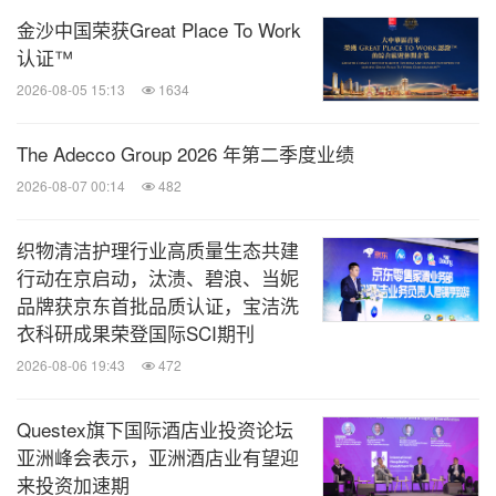
关于香港人力资源管理学会
金沙中国荣获Great Place To Work
认证™
香港人力资源管理学会是香港目前最具规模的人力资
2026-08-05 15:13
1634
源管理专业团体，现有会员近5,000名，其中近500家
为公司会员。学会于1977年成立，致力于提高香港人
The Adecco Group 2026 年第二季度业绩
力资源管理的专业标准，并提升人力资源管理专业的
2026-08-07 00:14
482
影响力。学会服务对象涵盖人力资源从业者及各类企
业，定期举办多项专业活动，包括周年会议、主题研
织物清洁护理行业高质量生态共建
行动在京启动，汰渍、碧浪、当妮
讨会、奖项评选及不同层级的专业证书课程。此外，
品牌获京东首批品质认证，宝洁洗
学会还提供多项会员服务、人力资源调研和网上会
衣科研成果荣登国际SCI期刊
刊。学会为亚洲太平洋人力资源管理协会成员。
2026-08-06 19:43
472
Questex旗下国际酒店业投资论坛
消息来源：中智股份
亚洲峰会表示，亚洲酒店业有望迎
来投资加速期