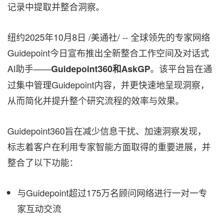
记录中提取并整合洞察。
纽约
2025年10月8日
/美通社/ -- 全球领先的专家网络
Guidepoint今日宣布推出全新整合工作空间及对话式
AI助手——
。该平台旨在通
Guidepoint360
和
AskGP
过集中管理Guidepoint内容，并更快速地呈现洞察，
从而简化并提升整个研究流程的效率与效果。
Guidepoint360旨在减少信息干扰、加速洞察发现，
标志着客户在利用专家智能方面取得的重要进展，并
整合了以下功能：
与Guidepoint超过175万名顾问网络进行一对一专
家互动交流