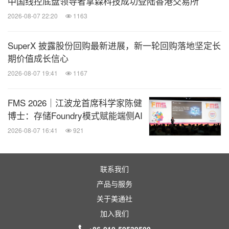
中国线控底盘领导者拿森科技成功登陆香港交易所
2026-08-07 22:20
1163
SuperX 披露股份回购最新进展，新一轮回购落地坚定长
期价值成长信心
2026-08-07 19:41
1167
FMS 2026｜江波龙首席科学家陈健
博士：存储Foundry模式赋能端侧AI
2026-08-07 16:41
921
联系我们
产品与服务
关于美通社
加入我们