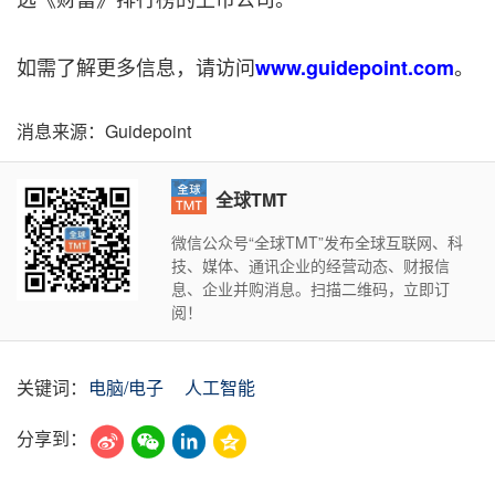
如需了解更多信息，请访问
。
www.guidepoint.com
消息来源：Guidepoint
全球TMT
微信公众号“全球TMT”发布全球互联网、科
技、媒体、通讯企业的经营动态、财报信
息、企业并购消息。扫描二维码，立即订
阅！
关键词：
电脑/电子
人工智能
分享到：