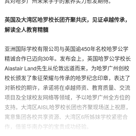
宾对哈罗广州未来学子的素养实力愈发期待。
英国及大湾区哈罗校长团齐聚共庆，见证卓越传承，
解读全人教育精髓
亚洲国际学校有限公司与英国逾450年名校哈罗公学
精诚合作已迈向30年。发布会上，英国哈罗公学校长
Alastair Land先生从伦敦远道而来，为哈罗广州创校
校长颁发了象征荣耀与传承的哈罗纪念印章，表达了
对新校的期许，承诺将在卓越师资、教育质量、交流
项目及全球校友网络等领域，予以哈罗广州全方位的
支持。大湾区AISL哈罗校长团也齐聚现场送上祝愿，
寓意集团各校共享资源、大湾区6所姊妹学校紧密合
作，借鉴华南办学的宝贵成功经验。