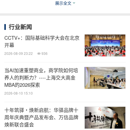
展示全文
行业新闻
CCTV+：国际基础科学大会在北京
开幕
2026-08-09 23:22
936
当AI加速重塑商业，商学院如何培
养人的判断力？----上海交大高金
MBA的2026探索
2026-08-10 15:10
十年筑驿・焕新启航：华驿品牌十
周年庆典暨产品发布会、万信品牌
焕新联合盛会