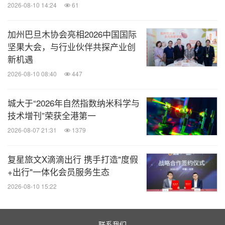
2026-08-10 14:24
61
加州巴旦木协会亮相2026中国国际
坚果大会，与行业伙伴共探产业创
新机遇
英国及大湾区哈罗校长团齐聚共庆，见证卓越传承
2026-08-10 08:40
447
城大于“2026年自然指数纳米科学与
得益于全球统一的哈罗教育标准、个性化升学助攻，
技术增刊”荣获全港第一
AISL集团历届毕业生佳绩斐然，多元发展，为哈罗广
2026-08-07 21:31
1379
州奠定了深厚学术根基、升学
实力。
复星旅文X滴滴出行 携手打造"度假
+出行"一体化会员服务生态
2026-08-10 15:22
联系我们