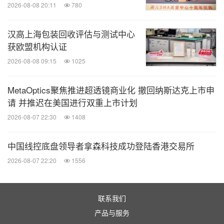
2026-08-08 20:11
780
汉高上海包装回收评估与测试中心
获欧盟机构认证
2026-08-08 09:15
1025
MetaOptics聚焦推进超透镜商业化 撤回纳斯达克上市申
请 并推迟在美国进行双重上市计划
2026-08-07 22:30
1408
图5
中国线控底盘领导者拿森科技成功登陆香港交易所
参加本团标编制的企业代表有白云电器、创维集团、
2026-08-07 22:20
1556
得理乐器、丰宾电子、蜂巢能源、奥飞实业、万和新
电气、番禺电缆、华星光电、九阳小家电、好孩子儿
联系我们
童用品、晓光汽车模具、华帝股份、箭牌家居、金杯
产品与服务
电工、卡士乳业、康师傅、泸州老窖、蒙牛乳业、伊