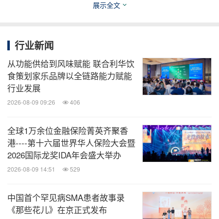
集体智慧，向国内外传递了 "中国企业以高标准引领
展示全文
卓越管理、塑造优质品牌" 的坚定信念，助力中国制
造业在全球竞争中树立质量标杆。
行业新闻
此次研讨会的成功召开，标志着《制造业企业卓越绩
从功能供给到风味赋能 联合利华饮
食策划家乐品牌以全链路能力赋能
效星级评定规范》编制工作进入关键优化阶段，为标
行业发展
准的进一步完善与后续落地推广筑牢了基础。未来，
2026-08-09 09:26
406
随着标准的持续优化、发布与推广，必将为制造业企
业提升管理水平、实现卓越发展提供强有力的标准支
全球1万余位金融保险菁英齐聚香
撑，推动整个行业迈向更高质量、更有效率、更可持
港----第十六届世界华人保险大会暨
2026国际龙奖IDA年会盛大举办
续的发展新阶段。让我们共同期待标准正式发布，见
2026-08-09 14:51
529
证中国制造业管理能力实现新突破、再上新台阶！
中国首个罕见病SMA患者故事录
《那些花儿》在京正式发布