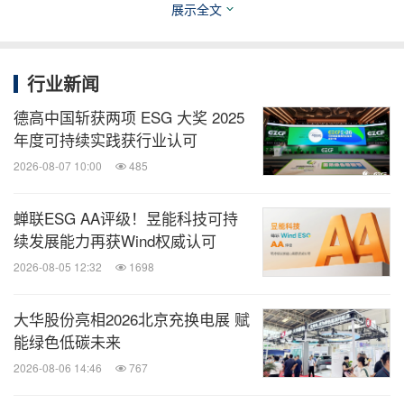
展示全文
调金融机构在推动有利自然的投资中所担当的关键角
色。报告透过香港、中国内地及亚洲地区的案例研
行业新闻
究，展示可持续金融如何调动私人投资，以填补每年
高达7,370亿美元的生物多样性资金缺口。
德高中国斩获两项 ESG 大奖 2025
年度可持续实践获行业认可
香港绿色金融协会致力推动全球合作及持份者参与，
2026-08-07 10:00
485
并获委任为香港自然相关财务揭露（TNFD）咨询小
蝉联ESG AA评级！昱能科技可持
组的共同召集人，带领市场发展和能力建构，发掘自
续发展能力再获Wind权威认可
然融资的潜力。
2026-08-05 12:32
1698
今年的香港绿色金融协会年度论坛由中国银行（香
大华股份亮相2026北京充换电展 赋
港）有限公司、香港上海汇丰银行有限公司、渣打银
能绿色低碳未来
行、中信银行（国际）有限公司、穆迪评级、法国外
2026-08-06 14:46
767
贸银行、法国兴业银行和惠誉常青（Sustainable