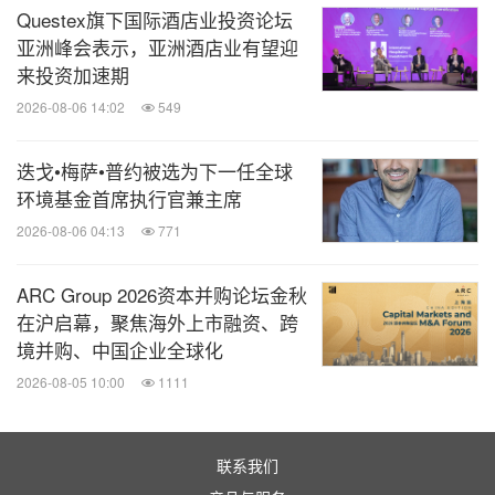
Questex旗下国际酒店业投资论坛
Fitch）赞助。
亚洲峰会表示，亚洲酒店业有望迎
来投资加速期
关于香港绿色金融协会
2026-08-06 14:02
549
香港绿色金融协会于2018年9月正式成立，旨在为香
迭戈•梅萨•普约被选为下一任全球
环境基金首席执行官兼主席
港及其他地区推广绿色金融和可持续投资发展提供独
2026-08-06 04:13
771
特的平台。协会致力于动员公共和私营部门的资源和
人才，发展推动绿色金融政策制定，并促进金融机构
ARC Group 2026资本并购论坛金秋
内部绿色金融业务和产品创新。香港绿色金融协会的
在沪启幕，聚焦海外上市融资、跨
主要目标是将香港打造为领先的国际绿色科技和绿色
境并购、中国企业全球化
金融中心。协会致力于为香港的金融机构和企业提供
2026-08-05 10:00
1111
更多机会，让他们能够参与本地、中国内地以及"一
带一路"沿线市场的绿色金融交易。这与全球实施联
联系我们
合国可持续发展目标和《巴黎协定》的道路一致。