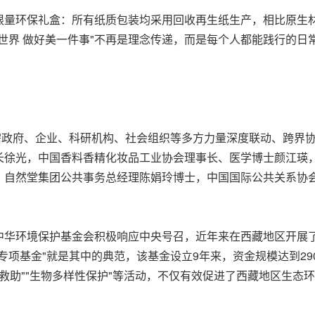
量环保礼盒：所有纸质包装均采用回收再生纸生产，相比原生材料可
世界 做好美一件事"不再是理念传递，而是每个人都能践行的日
需政府、企业、科研机构、社会组织等多方力量深度联动、跨界协
长徐光，中国香料香精化妆品工业协会理事长、医学博士颜江瑛
，自然堂集团公共事务总经理陈娟玲博士，中国国际公共关系协会
中华环境保护基金会积极响应中央号召，近年来在西藏地区开展
专项基金"就是其中的典范，该基金设立9年来，资金规模达到29
灾害救助""生物多样性保护"等活动，不仅有效促进了西藏地区生