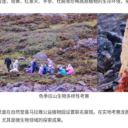
雪莲、塔黄、红景天、手参、杜鹃等珍稀高原植物的生存环境，
色季拉山生物多样性考察
黑盒在自然堂喜马拉雅公益植物园设置联名展馆。在实地考察龙
，尤其是微生物领域的探索成果。