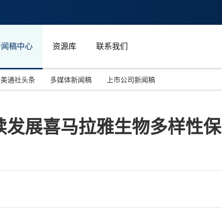
新闻稿中心
资源库
联系我们
美通社头条
多媒体新闻稿
上市公司新闻稿
国际消费电子展(CES)
汽车与交通
中国大陆
续发展喜马拉雅生物多样性保
投资并购
能源化工与环保
马来西亚
世界移动通信大会
教育与人力资源
澳大利亚
人工智能
体育
汉诺威工业博览会
广告营销传媒