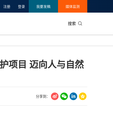
注册
登录
我要发稿
媒体监测
搜索
可持续发展
IT科技与互联网
日本
中国国际
零售业
韩国
护项目 迈向人与自然
碳中和
娱乐时尚与艺术
新加坡
企业扩张
环境
泰国
新质生产力
健康与医疗制药
财报
农业与制
美国临床肿瘤学会(ASCO)
通信业
企业社会
旅游与酒
世界杯
会展
中国国际
房地产建
分享到：