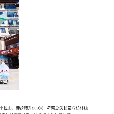
色季拉山，徒步爬升200米，考察急尖长苞冷杉林线