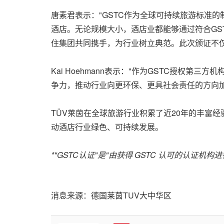
唐素君表示："
GSTC作为全球可持续旅游标准的
酒店。无论规模大小，酒店业都能够通过符合GS
住集团共同携手，为行业树立典范。此次颁证不
Kai Hoehmann表示："作为GSTC授权
争力，推动行业向更环保、更具社会责任的方向加
TÜV莱茵在全球旅游行业积累了近20年的丰富
动酒店行业绿色、可持续发展。
*"GSTC
认证
"
是
"
由获得
GSTC
认可的认证机构进
消息来源：德国莱茵TUV大中华区