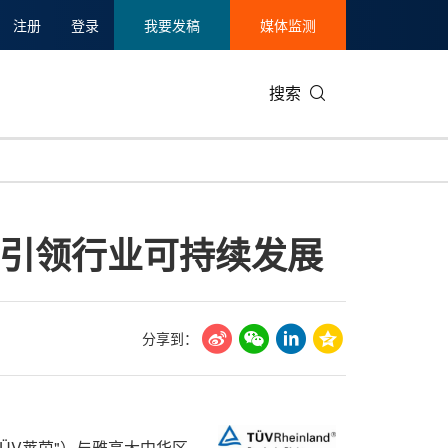
注册
登录
我要发稿
媒体监测
搜索
可持续发展
IT科技与互联网
日本
中国国际
零售业
韩国
 引领行业可持续发展
碳中和
娱乐时尚与艺术
新加坡
企业扩张
环境
泰国
新质生产力
健康与医疗制药
财报
农业与制
美国临床肿瘤学会(ASCO)
通信业
企业社会
旅游与酒
分享到：
世界杯
会展
中国国际
房地产建
TÜV莱茵"）与雅高大中华区