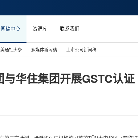
新闻稿中心
资源库
联系我们
美通社头条
多媒体新闻稿
上市公司新闻稿
国际消费电子展(CES)
汽车与交通
中国大陆
团与华住集团开展GSTC认证
投资并购
能源化工与环保
马来西亚
世界移动通信大会
教育与人力资源
澳大利亚
人工智能
体育
汉诺威工业博览会
广告营销传媒
，国际独立第三方检测、检验和认证机构德国莱茵TÜV大中华区（简称"