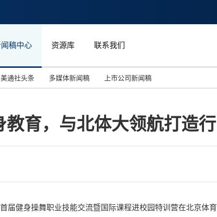
新闻稿中心
资源库
联系我们
美通社头条
多媒体新闻稿
上市公司新闻稿
国际消费电子展(CES)
汽车与交通
中国大陆
身教育，与北体大领航打造行
投资并购
能源化工与环保
马来西亚
世界移动通信大会
教育与人力资源
澳大利亚
人工智能
体育
汉诺威工业博览会
广告营销传媒
日至23日，首届健身操舞职业技能交流暨国际课程进校园特训营在北