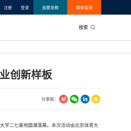
注册
登录
我要发稿
媒体监测
搜索
可持续发展
IT科技与互联网
日本
中国国际
零售业
韩国
业创新样板
碳中和
娱乐时尚与艺术
新加坡
企业扩张
环境
泰国
新质生产力
健康与医疗制药
财报
农业与制
美国临床肿瘤学会(ASCO)
通信业
企业社会
旅游与酒
分享到：
世界杯
会展
中国国际
房地产建
京体育大学二七基地圆满落幕。本次活动由北京体育大