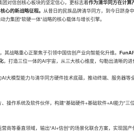
集团对信创核心板块的坚定信心，更标志着
作为清华同方在计算
为核心的新战略征程。
从昔日的民族品牌清华同方，到今日跻身中
通动力集团"软硬一体"战略的核心载体与增长引擎。
能，其战略重心正聚焦于引领中国信创产业向智能化升维。
FunAI
化
，打造三位一体的AI宇宙，从三大核心维度，勾勒出清晰的进
AI大模型能力与清华同方硬件技术底蕴，推动终端、服务器等全
、操作系统及软件伙伴，构建"基础硬件+基础软件+AI能力"
营商等垂直领域，输出"AI+信创"的场景化联合方案，实现国