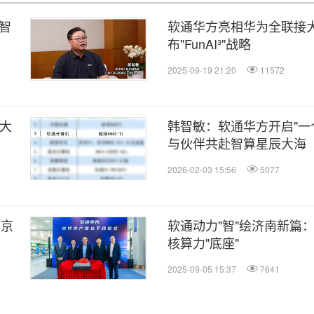
智
软通华方亮相华为全联接大
布"FunAI³"战略
2025-09-19 21:20
11572
十大
韩智敏：软通华方开启"一
与伙伴共赴智算星辰大海
2026-02-03 15:56
5077
牌京
软通动力"智"绘济南新篇：
核算力"底座"
2025-09-05 15:37
7641