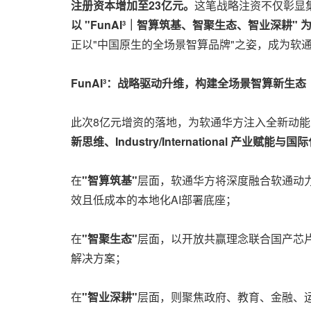
注册资本增加至
23
亿元。
这笔战略注资不仅彰显
以
"FunAI³
｜智算筑基、智聚生态、智业深耕
"
正以"中国原生的全场景智算品牌"之姿，成为软
FunAI³
：战略驱动升维，构建全场景智算新生态
此次8亿元增资的落地，为软通华方注入全新动
新思维、
Industry/International
产业赋能与国际
在
"
智算筑基
"
层面，软通华方将深度融合软通动力
效且低成本的本地化AI部署底座；
在
"
智聚生态
"
层面，以开放共赢理念联合国产芯片
解决方案；
在
"
智业深耕
"
层面，则聚焦政府、教育、金融、运