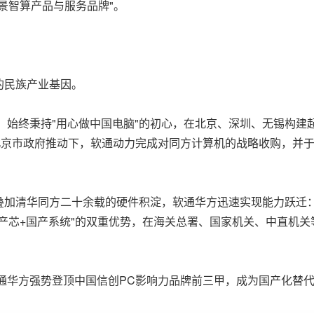
景智算产品与服务品牌"。
的民族产业基因。
来，始终秉持"用心做中国电脑"的初心，在北京、深圳、无锡构
，在北京市政府推动下，软通动力完成对同方计算机的战略收购，并
叠加清华同方二十余载的硬件积淀，软通华方迅速实现能力跃迁
产芯+国产系统"的双重优势，在海关总署、国家机关、中直机
软通华方强势登顶中国信创PC影响力品牌前三甲，成为国产化替