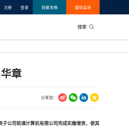
注册
登录
我要发稿
媒体监测
搜索
可持续发展
IT科技与互联网
日本
中国国际
零售业
韩国
启华章
碳中和
娱乐时尚与艺术
新加坡
企业扩张
环境
泰国
新质生产力
健康与医疗制药
财报
农业与制
美国临床肿瘤学会(ASCO)
通信业
企业社会
旅游与酒
分享到：
世界杯
会展
中国国际
房地产建
资子公司软通计算机有限公司完成实缴增资，使其