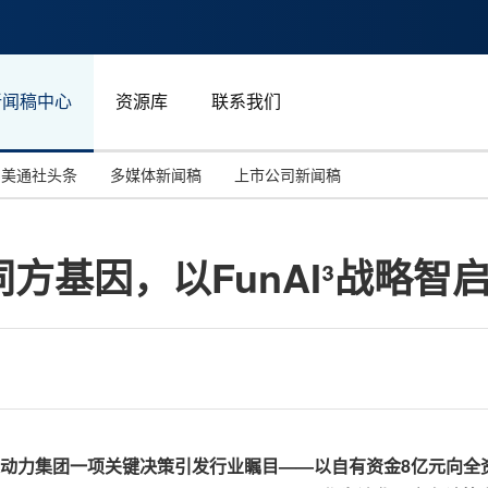
新闻稿中心
资源库
联系我们
美通社头条
多媒体新闻稿
上市公司新闻稿
国际消费电子展(CES)
汽车与交通
中国大陆
方基因，以FunAI³战略智
投资并购
能源化工与环保
马来西亚
世界移动通信大会
教育与人力资源
澳大利亚
人工智能
体育
汉诺威工业博览会
广告营销传媒
动力集团一项关键决策引发行业瞩目
——
以自有资金
8
亿元向全