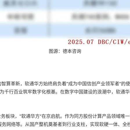
图源：德本咨询
领的智算革新，软通华方始终肩负着"成为中国信创产业领军者"的
其为千行百业筑牢数字化根基。在数字中国建设的浪潮中，软通
。
业务板块，"软通华方"在京启航。作为同方股份计算产品领域唯
服务网络等。从国产整机奠基者到行业支柱，实现软硬一体、全