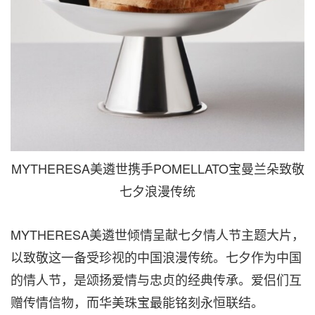
MYTHERESA美遴世携手POMELLATO宝曼兰朵致敬
七夕浪漫传统
MYTHERESA美遴世倾情呈献七夕情人节主题大片，
以致敬这一备受珍视的中国浪漫传统。七夕作为中国
的情人节，是颂扬爱情与忠贞的经典传承。爱侣们互
赠传情信物，而华美珠宝最能铭刻永恒联结。