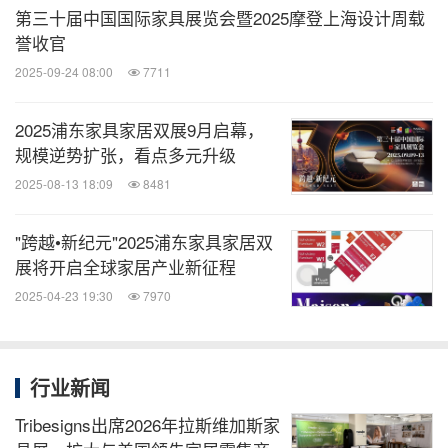
集的超人气展馆——E1国际品牌馆和E6/E7品牌设计
第三十届中国国际家具展览会暨2025摩登上海设计周载
馆之外，
汇聚标杆
E5馆将全新启幕商用高定整装馆，
誉收官
企业和新锐品牌；
E8B特别开辟Garden Furniture空
2025-09-24 08:00
7711
探索设计与自然的共生哲学。
间，
2025浦东家具家居双展9月启幕，
规模逆势扩张，看点多元升级
在商用高定整装馆还将落地
ReMe-ESG可持续发展主
2025-08-13 18:09
8481
打造森林中央公园•
题特展，开启"绿色家居元年"。
低碳人居创新空间，融合空间低碳、绿色智造、可持
"跨越•新纪元"2025浦东家具家居双
续材料、可持续新零售等创新业态和元素，邀请室内
展将开启全球家居产业新征程
设计师、建筑师、ESG行业专家、跨界艺术家等多领
2025-04-23 19:30
7970
域重磅人物，融合创新沙龙论坛、ESG主题工坊等多
种活动形式，共同开启一段ESG可持续碳索之旅。
行业新闻
，从材料到
世博馆
H1打造【陈设美学+材料美学】馆
Tribesigns出席2026年拉斯维加斯家