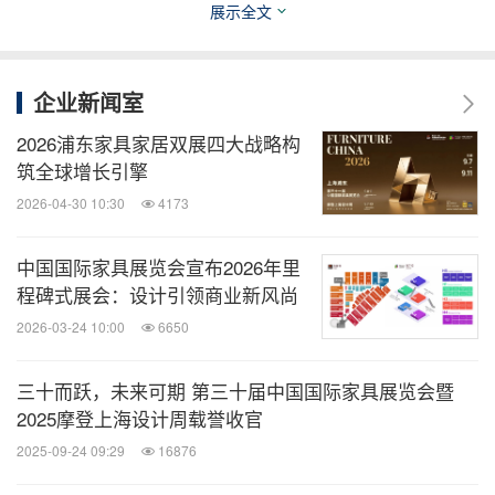
展示全文
也将登陆H3设计高地
「不可居无竹
2025」设计展
馆，1000㎡展览空间内，10家优秀竹加工企业将与
企业新闻室
20名资深设计师共创50+原创设计佳作，以竹诠释当
2026浦东家具家居双展四大战略构
代设计与绿色理念。
筑全球增长引擎
2026-04-30 10:30
4173
向经典致敬、以艺术启迪。H3设计高地馆还将特别
策划
串联 30-60 件历届金
"老友新会、时光长廊"展区
中国国际家具展览会宣布2026年里
点奖和创新奖经典产品，呈现设计进化史；
清华美院
程碑式展会：设计引领商业新风尚
，以艺术视角诠释设计本源与未来。
校友会画展
2026-03-24 10:00
6650
三十而跃，未来可期 第三十届中国国际家具展览会暨
献礼二：跨界破圈，激活生意新增量、新增长
2025摩登上海设计周载誉收官
2025-09-24 09:29
16876
在新国际，除了每年必看的、海外&本土设计品牌云