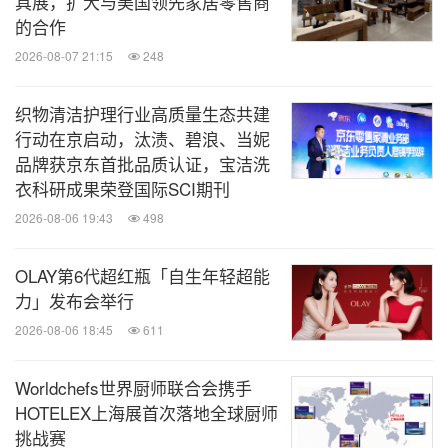
具展，扩大与美国领先家居零售商
软装，全产业链覆盖：创新引入建材与定制品类，满
的合作
足设计师全案需求，一站式整合设计元素。
2026-08-07 21:15
248
献礼三：工厂直销
×数字引擎，重构产业链新通路
织物清洁护理行业高质量生态共建
行动在京启动，汰渍、碧浪、当妮
三十而励向未来，第三十届中国国际家具展览会
品牌获京东首批品质认证，宝洁洗
衣科研成果荣登国际SCI期刊
FURNITURE China 2025 &中国家具高端制造展
2026-08-06 19:43
498
FMC China 2025，还将迈入数字化和家具产业互联
网新纪元
打造
，
线上线下一体化的工厂直销新模式。
OLAY第6代超红瓶「自生年轻超能
力」发布会举行
摩登展H4馆重磅打造 "工厂直销馆"，
汇聚
200+源头
2026-08-06 18:45
611
，专为设计师与买手开辟高效、透明的
优质家具工厂
直销新通路。同时，
强力联动"家具产业互联网平
Worldchefs世界厨师联合会携手
HOTELEX上海展首次落地全球厨师
台"（博华家具优选小程序），构建线上线下融合、
挑战赛