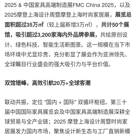
2025 & 中国家具高端制造展FMC China 2025，以及
2025摩登上海设计周暨摩登上海时尚家居展，
展览总
（较上届新增3万㎡），
面积超过
35万㎡
共计
50个展
共绘原创设
馆，吸引超过3,200家海内外品牌参展，
计、绿色科技、智能生活新图景。这一规模在当下市
场环境中尤显珍贵，充分彰显了展会作为亚洲领先、
全球瞩目行业盛会的强大吸引力与平台价值。
双馆错峰，高效引航
20万+全球客潮
联动共振，定位 "国内 + 国际" 双循环枢纽。第三十
届中国国际家具展览会及中国家具高端制造展深耕全
球贸易与全产业链；2025 摩登上海设计周暨时尚家
居展发力国内市场，聚焦设计新生态与工厂直销新模