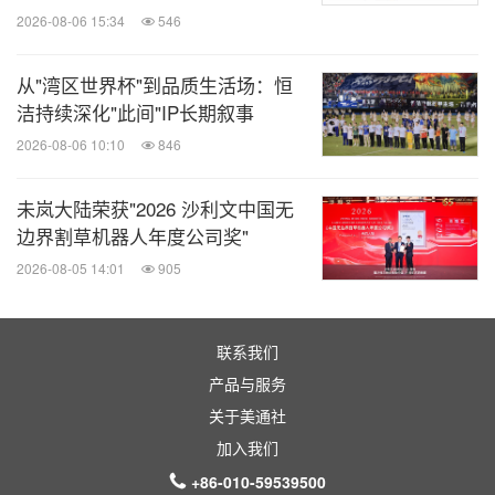
，重构"设计-制
365天不间断的"设计供应链直通车"
2026-08-06 15:34
546
造-商业"黄金三角，为产业链上下游拓展高效增长新
路径。
从"湾区世界杯"到品质生活场：恒
洁持续深化"此间"IP长期叙事
Furniture China旗下数字化外贸平台DTS也迎来重
2026-08-06 10:10
846
官方应用DTS Furniture China 融合创新科
磅升级，
未岚大陆荣获"2026 沙利文中国无
技，打通线上线下，让信息触手可及
为全球家具买
，
边界割草机器人年度公司奖"
家与优质供应商提供更智能的匹配、更沉浸的互动、
2026-08-05 14:01
905
更高效的采购、更便捷的连接。
联系我们
产品与服务
关于美通社
加入我们
+86-010-59539500