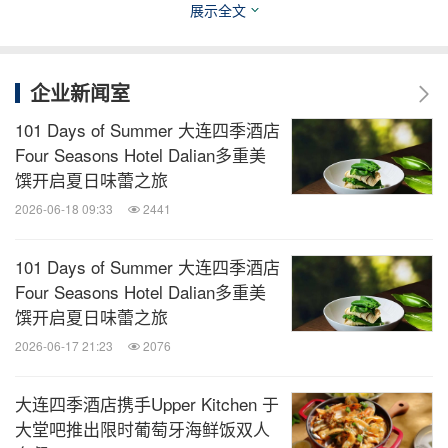
展示全文
消息来源：大连四季酒店
知消
企业新闻室
微信公众号“知消”发布全球消费品、零售、时
101 Days of Summer 大连四季酒店
尚、物流行业最新动态。扫描二维码，立即
Four Seasons Hotel Dalian多重美
订阅！
馔开启夏日味蕾之旅
2026-06-18 09:33
2441
关键词：
饮品
食品饮料
旅馆与度假村
旅游业
101 Days of Summer 大连四季酒店
分享到：
Four Seasons Hotel Dalian多重美
馔开启夏日味蕾之旅
2026-06-17 21:23
2076
大连四季酒店携手Upper Kitchen 于
大堂吧推出限时葡萄牙海鲜饭双人