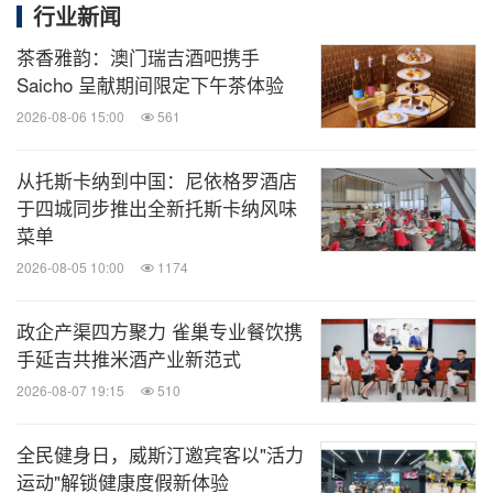
行业新闻
茶香雅韵：澳门瑞吉酒吧携手
Saicho 呈献期间限定下午茶体验
2026-08-06 15:00
561
从托斯卡纳到中国：尼依格罗酒店
于四城同步推出全新托斯卡纳风味
菜单
2026-08-05 10:00
1174
政企产渠四方聚力 雀巢专业餐饮携
手延吉共推米酒产业新范式
2026-08-07 19:15
510
全民健身日，威斯汀邀宾客以"活力
运动"解锁健康度假新体验