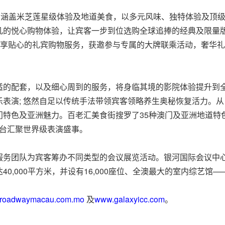
，涵盖米芝莲星级体验及地道美食，以多元风味、独特体验及顶
凡的悦心购物体验，让宾客一步到位选购全球追捧的经典及限量
尊享贴心的礼宾购物服务，获邀参与专属的大牌联乘活动，奢华
的配套，以及细心周到的服务，将身临其境的影院体验提升到全
表演; 悠然自足以传统手法带领宾客领略养生奥秘恢复活力。从
门特色及亚洲魅力。百老汇美食街搜罗了35种澳门及亚洲地道特
舞台汇聚世界级表演盛事。
务团队为宾客筹办不同类型的会议展览活动。银河国际会议中心（
0,000平方米，并设有16,000座位、全澳最大的室内综艺馆
roadwaymacau.com.mo
及
www.galaxyicc.com
。