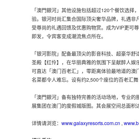
「澳門銀河」其他设施包括超过120个餐饮选择
验。银河时尚汇集合国际顶尖奢华品牌，礼遇非
受尊尚的礼遇回馈及优惠购物赏。成为VIP更可
即发，令宾客变成潮流焦点所在。
「银河影院」配备最顶尖的影音科技、超豪华舒适
圣殿【红伶】，在华丽典雅的氛围下呈献醉人娱乐
可直达「澳门百老汇」，零距离体验最地道的澳
名菜都令人难忘。设有约2,500个座位的百老汇
「澳門銀河」备有独特完善的活动场地，专业的服
展集团在澳门的度假城版图。其会展空间总面积达4
详情请浏览：
www.galaxyresorts.com.cn
,
www.b