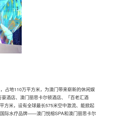
，占地110万平方米，为澳门带来崭新的休闲娱
万豪酒店、澳门丽思卡尔顿酒店、「百老汇酒
0平方米，设有全球最长575米空中激流、能掀起
级国际水疗品牌——澳门悦榕SPA和澳门丽思卡尔