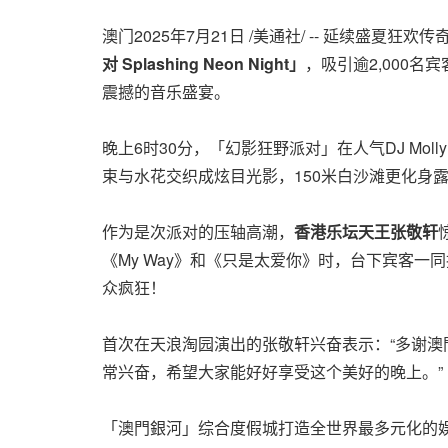
澳门
2025年7月21日
/美通社/ -- 延续盛夏
对
Splashing Neon Night
」
，吸引逾2,000名宾
震撼的音乐盛宴。
晚上6时30分，「幻影狂野派对」在人气DJ M
束与水花交织成炫目光影，150米白沙滩更化身
作为是次派对的压轴高潮，
香港乐坛天王张敬轩
《My Way》和《只是太爱你》时，台下宾客
众疯狂！
首次在天浪淘园演出的张敬轩兴奋表示：
“
多谢澳
常兴奋，希望大家能好好享受这个美好的晚上。
”
「澳門銀河」综合度假城打造全世界最多元化的