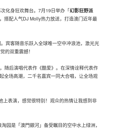
再次化身狂欢舞台。7月19日举办「
幻影狂野派
，搭配人气DJ Molly热力放送，打造澳门近年最
热氛围。宾客随音乐跃入全球唯一空中冲浪池，激光光
听觉的双重震撼！
氛，随后演唱代表作《酷爱》。在深情诠释代表作
掀起全场高潮，二千名嘉宾一同大合唱，让全场观
池上表演，感觉很特别！观众的热情让我感到非
浪淘园是「澳門銀河」备受瞩目的空中水上绿洲，