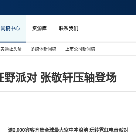
新闻稿中心
资源库
联系我们
美通社头条
多媒体新闻稿
上市公司新闻稿
国际消费电子展(CES)
汽车与交通
中国大陆
狂野派对 张敬轩压轴登场
投资并购
能源化工与环保
马来西亚
世界移动通信大会
教育与人力资源
澳大利亚
人工智能
体育
汉诺威工业博览会
广告营销传媒
逾2,000宾客齐集全球最大空中冲浪池 玩转霓虹电音派对