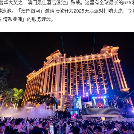
024亚太区奢华大奖之「澳门最佳酒店泳池」殊荣。这里有全球最长的5
泳池。「澳門銀河」邀请张敬轩为2025天浪派对打响头炮，
 情系亚洲」的服务理念。