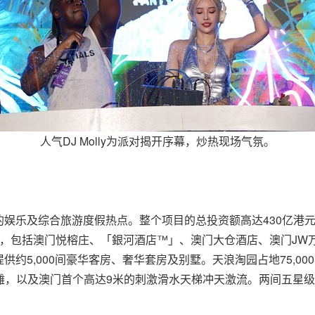
人气DJ Molly为派对揭开序幕，炒热现场气氛。
娱乐及综合旅游度假热点。整个项目的总投资额高达430亿港元
店，包括澳门悦榕庄、「銀河酒店™」、澳门大仓酒店、澳门JW
约5,000间豪华客房、奢华套房及别墅。天浪淘园占地75,00
白沙滩，以及澳门首个高达9米的刺激滑水天梯冲天激流。两间五星