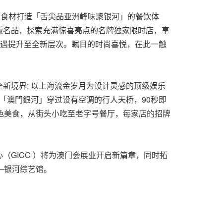
级食材打造「舌尖品亚洲峰味聚银河」的餐饮体
版名品，探索充满惊喜亮点的名牌独家限时店，享
礼遇提升至全新层次。瞩目的时尚喜悦，在此一触
新境界; 以上海流金岁月为设计灵感的顶级娱乐
「澳門銀河」穿过设有空调的行人天桥，90秒即
色美食，从街头小吃至老字号餐厅，每家店的招牌
GICC ）将为澳门会展业开启新篇章，同时拓
——银河综艺馆。