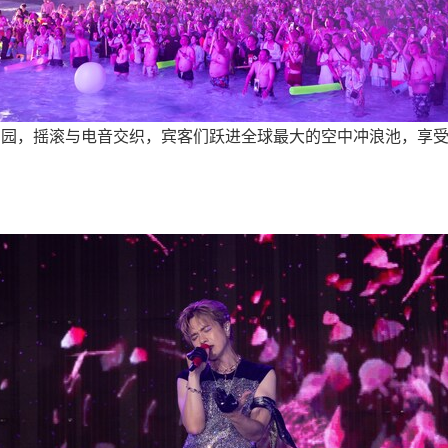
天浪淘园，摇滚与电音交织，宾客们跃进全球最大的空中冲浪池，享