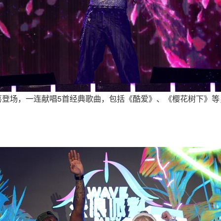
喜登场，一连献唱5首经典歌曲，包括《酷爱》、《樱花树下》等