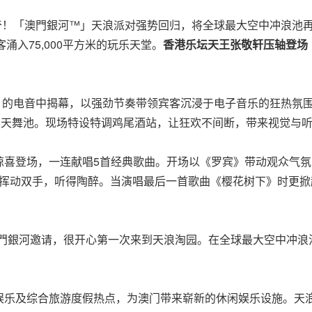
狂欢传奇！「澳門銀河™」天浪派对强势回归，将全球最大空中冲浪池
客涌入75,000平方米的玩乐天堂。
香港乐坛天王张敬轩压轴登场
olly 的电音中揭幕，以强劲节奏带领宾客沉浸于电子音乐的狂
露天舞池。现场特设特调鸡尾酒站，让狂欢不间断，带来视觉与
惊喜登场，一连献唱5首经典歌曲。开场以《罗宾》带动观众气
一同挥动双手，听得陶醉。当演唱最后一首歌曲《樱花树下》时更
門銀河邀请，很开心第一次来到天浪淘园。在全球最大空中冲浪
娱乐及综合旅游度假热点，为澳门带来崭新的休闲娱乐设施。天