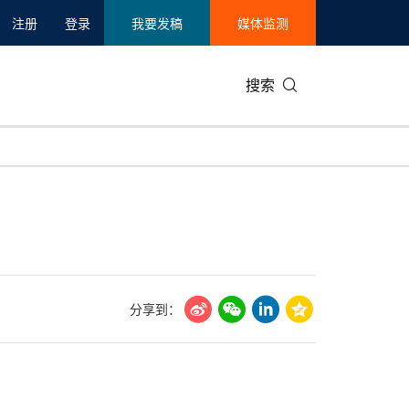
注册
登录
我要发稿
媒体监测
搜索
可持续发展
IT科技与互联网
日本
中国国际
零售业
韩国
碳中和
娱乐时尚与艺术
新加坡
企业扩张
环境
泰国
新质生产力
健康与医疗制药
财报
农业与制
美国临床肿瘤学会(ASCO)
通信业
企业社会
旅游与酒
分享到：
世界杯
会展
中国国际
房地产建