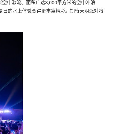
75米空中激流、面积广达8,000平方米的空中冲浪
令夏日的水上体验变得更丰富精彩。期待天浪派对将