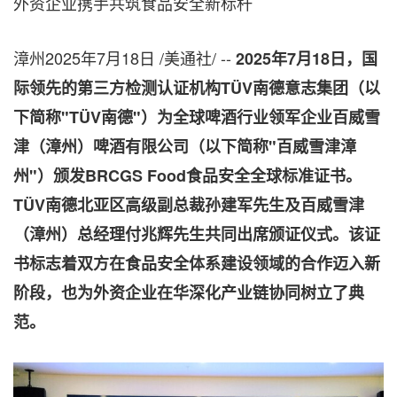
外资企业携手共筑食品安全新标杆
漳州
2025年7月18日
/美通社/ --
2025
年
7
月
18
日，国
际领先的第三方检测认证机构
TÜV
南德意志集团（以
下简称"
TÜV
南德"）为全球啤酒行业领军企业百威雪
津（漳州）
啤酒有限公司（以下简称"百威雪津漳
州"）颁发
BRCGS Food
食品安全全球标准证书。
TÜV
南德北亚区高级副总裁孙建军先生及百威雪津
（漳州）总经理付兆辉先生共同出席颁证仪式。该证
书标志着双方在食品安全体系建设领域的合作迈入新
阶段，也为外资企业在华深化产业链协同树立了典
范。