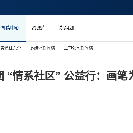
新闻稿中心
资源库
联系我们
美通社头条
多媒体新闻稿
上市公司新闻稿
国际消费电子展(CES)
汽车与交通
中国大陆
 “情系社区” 公益行：画笔
投资并购
能源化工与环保
马来西亚
世界移动通信大会
教育与人力资源
澳大利亚
人工智能
体育
汉诺威工业博览会
广告营销传媒