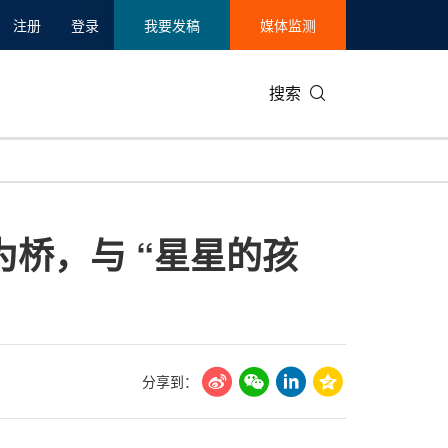
注册
登录
我要发稿
媒体监测
搜索
可持续发展
IT科技与互联网
日本
中国国际
零售业
韩国
为桥，与 “星星的孩
碳中和
娱乐时尚与艺术
新加坡
企业扩张
环境
泰国
新质生产力
健康与医疗制药
财报
农业与制
美国临床肿瘤学会(ASCO)
通信业
企业社会
旅游与酒
世界杯
会展
中国国际
房地产建
分享到：