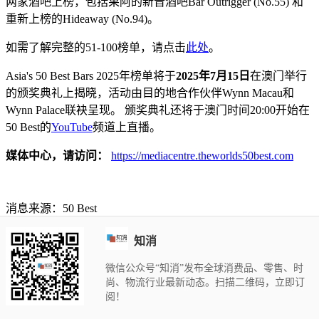
两家酒吧上榜，包括果阿的新晋酒吧Bar Outrigger (No.55) 和
重新上榜的Hideaway (No.94)。
如需了解完整的51-100榜单，请点击
此处
。
Asia's
50 Best Bars 2025年榜单将于
2025
年
7
月
15
日
在澳门举行
的颁奖典礼上揭晓，活动由目的地合作伙伴Wynn Macau和
Wynn Palace联袂呈现。 颁奖典礼还将于澳门时间20:00开始在
50 Best的
YouTube
频道上直播。
媒体中心，请访问：
https://mediacentre.theworlds50best.com
消息来源：50 Best
知消
微信公众号“知消”发布全球消费品、零售、时
尚、物流行业最新动态。扫描二维码，立即订
阅！