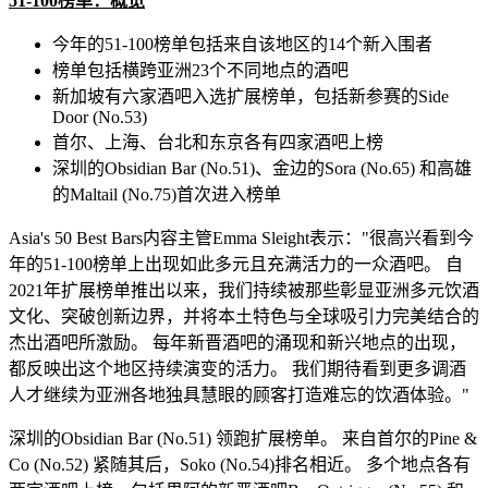
51-100
榜单：概览
今年的51-100榜单包括来自该地区的14个新入围者
榜单包括横跨亚洲23个不同地点的酒吧
新加坡有六家酒吧入选扩展榜单，包括新参赛的Side
Door (No.53)
首尔、上海、台北和东京各有四家酒吧上榜
深圳的Obsidian Bar (No.51)、金边的Sora (No.65) 和高雄
的Maltail (No.75)首次进入榜单
Asia's
50 Best Bars内容主管Emma Sleight表示："很高兴看到今
年的51-100榜单上出现如此多元且充满活力的一众酒吧。 自
2021年扩展榜单推出以来，我们持续被那些彰显亚洲多元饮酒
文化、突破创新边界，并将本土特色与全球吸引力完美结合的
杰出酒吧所激励。 每年新晋酒吧的涌现和新兴地点的出现，
都反映出这个地区持续演变的活力。 我们期待看到更多调酒
人才继续为亚洲各地独具慧眼的顾客打造难忘的饮酒体验。"
深圳的Obsidian Bar (No.51) 领跑扩展榜单。 来自首尔的Pine &
Co (No.52) 紧随其后，Soko (No.54)排名相近。 多个地点各有