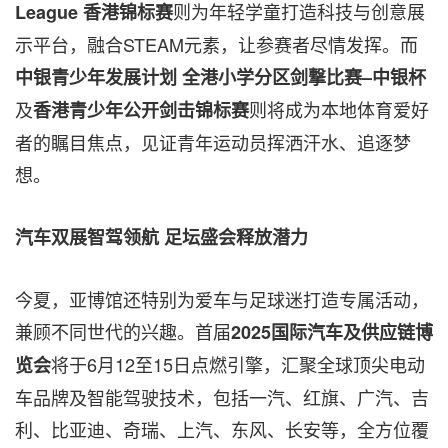
则为年轻学童打造科技与创意展
League
香港锦标赛
示平台，融合STEAM元素，让参赛者尽情发挥。而
中银青少年发展计划
全港小学分区剑撃比赛–中银杯
及
则将成为本地体育爱好
香港青少年公开剑击锦标赛
者的瞩目焦点，见证青年运动员挥洒汗水、追逐梦
想。
汽车双展智驾领航
足坛盛会释放潜力
今夏，亚博馆还特别为爱车与足球迷打造专属活动，
兼顾不同世代的兴趣。首届
2025
国际汽车及供应链博
将于6月12至15日点燃引擎，汇聚全球顶尖电动
览会
车品牌及智能驾驶技术，包括一汽、红旗、广汽、吉
利、比亚迪、奇瑞、上汽、东风、长安等，全方位覆