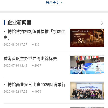
展示全文
6月28 -
企业新闻室
29日
2025 WILD WILD THE HONG KONG TOUR
亚博馆伙拍机场莲香楼推「票尾优
惠」
7月4 - 6日
（大湾区）香港一条龙学校教育展
2026-08-06 17:57
436
7月4 日
FWD 富卫保险呈献：Jeremy Lee Rise In Love Live 2025
香港首度主办世界剑击锦标赛
2026-07-16 12:42
2097
7月5 日
香港麦当劳 50 周年 i'm lovin' it 音乐会
亚博馆商业案例比赛2026圆满举行
7月5 日
DAESUNG 2025 ASIA TOUR: D's WAVE IN HONG KONG
2026-06-22 17:52
1979
7月9日
2025 Jay Park World Tour [Serenades & Body Rolls] In Hong Kong