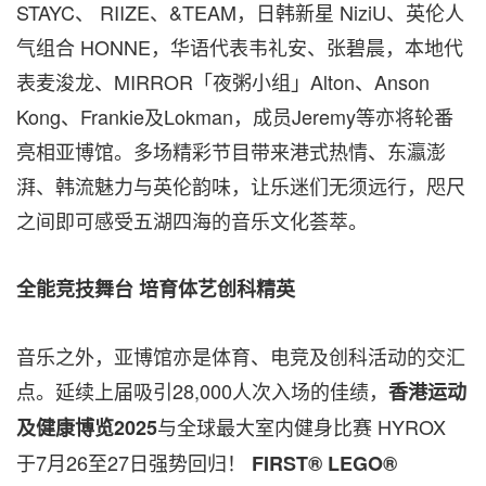
STAYC、 RIIZE、&TEAM，日韩新星 NiziU、英伦人
气组合 HONNE，华语代表韦礼安、张碧晨，本地代
表麦浚龙、MIRROR「夜粥小组」Alton、Anson
Kong、Frankie及Lokman，成员Jeremy等亦将轮番
亮相亚博馆。多场精彩节目带来港式热情、东瀛澎
湃、韩流魅力与英伦韵味，让乐迷们无须远行，咫尺
之间即可感受五湖四海的音乐文化荟萃。
全能竞技舞台
培育体艺创科精英
音乐之外，亚博馆亦是体育、电竞及创科活动的交汇
点。延续上届吸引28,000人次入场的佳绩，
香港运动
与全球最大室内健身比赛 HYROX
及健康博览
2025
于7月26至27日强势回归！
FIRST® LEGO®