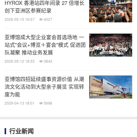
HYROX 香港站四年间录 27 倍增长
创下亚洲区参赛纪录
7月19日
2025 RIIZE CONCERT TOUR [RIIZING LOUD] IN HONG KONG
2026-05-15 16:57
4027
2025 HYERI FANMEETING TOUR <Welcome to HYERI's STUDIO>
亚博馆成大型企业宴会首选场地 一
7月19日
IN HONG KONG
站式"会议+博览＋宴会"模式 促进团
队凝聚 推动业务发展
7月25 -
2026-05-12 18:33
3842
26 日
2025 LE SSERAFIM TOUR 'EASY CRAZY HOT'
亚博馆四招延续盛事资源价值 从潮
流文化活动到大型亲子展览 实现转
2025 &TEAM CONCERT TOUR 'AWAKEN THE BLOODLINE' IN
废为能
7月26 日
HONG KONG
2026-04-13 18:01
5698
7月26 -
行业新闻
27日
FIRST® LEGO® League 香港锦标赛