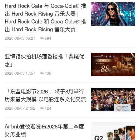
Hard Rock Cafe 与 Coca-Cola® 推
出 Hard Rock Rising 音乐大赛 |
7月26 -
Hard Rock Cafe 和 Coca-Cola® 推
27日
香港运动及健康博览2025
出 Hard Rock Rising 音乐大赛
2026-08-06 06:21
894
7月29日
HONNE - The Ouch Tour - Hong Kong
亚博馆伙拍机场莲香楼推「票尾优
惠」
8月1 - 3日
2025 国家非遗文化艺术（香港）博览会
2026-08-06 17:57
436
8月1 - 4日
第5 届工展会购物节
「东盟电影节2026 」将于8月举行
历来最大规模 以电影连系文化交流
8月2日
SNH48 GROUP 12th Annual Audition & Ceremony
2026-08-07 21:02
424
8月3 - 8日
WYF Future Economics Leadership Summit 2025
Airbnb爱彼迎发布2026年第二季度
财务业绩