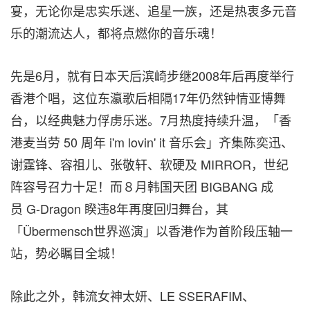
宴，无论你是忠实乐迷、追星一族，还是热衷多元音
乐的潮流达人，都将点燃你的音乐魂！
先是6月，就有日本天后滨崎步继2008年后再度举行
香港个唱，这位东瀛歌后相隔17年仍然钟情亚博舞
台，以经典魅力俘虏乐迷。7月热度持续升温，「香
港麦当劳 50 周年 i'm lovin' it 音乐会」齐集陈奕迅、
谢霆锋、容祖儿、张敬轩、软硬及 MIRROR，世纪
阵容号召力十足！而８月韩国天团 BIGBANG 成
员 G-Dragon 睽违8年再度回归舞台，其
「Übermensch世界巡演」以香港作为首阶段压轴一
站，势必瞩目全城！
除此之外，韩流女神太妍、LE SSERAFIM、