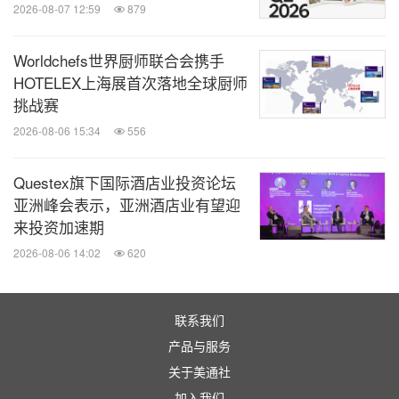
2026-08-07 12:59
879
8月9日
2025 STAYC TOUR [STAY TUNED] in HONG KONG
Worldchefs世界厨师联合会携手
8月9 - 10
HOTELEX上海展首次落地全球厨师
日
'Übermensch' G-Dragon 2025 World Tour
挑战赛
2026-08-06 15:34
556
8月16 -
Questex旗下国际酒店业投资论坛
17日
香港青少年公开剑击锦标赛
亚洲峰会表示，亚洲酒店业有望迎
来投资加速期
8月16日
2025 KAI SOLO CONCERT TOUR < KAION > IN HONG KONG
2026-08-06 14:02
620
9月3 - 4日
世界足球峰会香港站
联系我们
产品与服务
9月9日
Travis Japan World Tour 2025 VIIsual in Hong Kong
关于美通社
加入我们