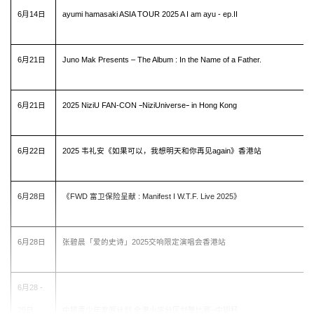
6月14日
ayumi hamasaki ASIA TOUR 2025 A I am ayu - ep.II
6月21日
Juno Mak Presents – The Album : In the Name of a Father.
6月21日
2025 NiziU FAN-CON ｰNiziUniverseｰ in Hong Kong
6月22日
2025 韦礼安《如果可以，我想明天和你再见again》香港站
6月28日
《FWD 富卫保险呈献 : Manifest I W.T.F. Live 2025》
6月28日
张碧晨「爱的史诗」2025交响限定演唱会香港站
6月28 -
29日
中银青少年发展计划 全港小学分区剑撃比赛–中银杯