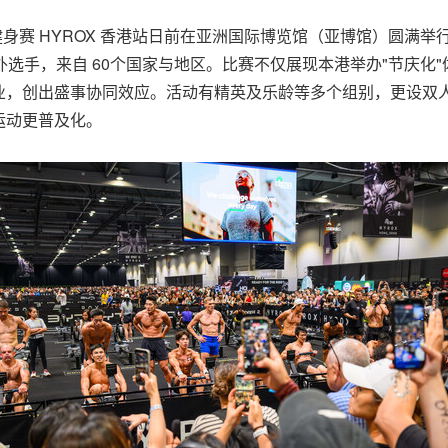
室内健身赛 HYROX 香港站日前在亚洲国际博览馆（亚博馆）圆
外选手，来自 60个国家与地区。比赛不仅展现本港举办
"
节庆化
"
业，创出盛事协同效应。活动有精英及乐龄等多个组别
，更设
双
运动更普及化。