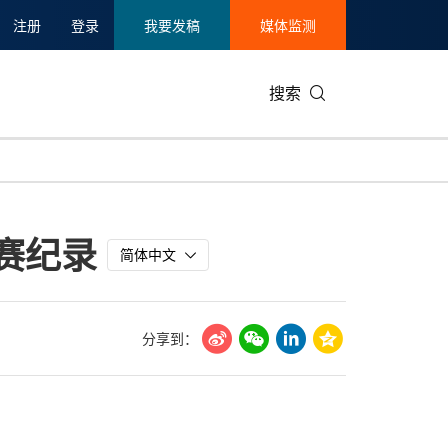
注册
登录
我要发稿
媒体监测
搜索
可持续发展
IT科技与互联网
日本
中国国际
零售业
韩国
参赛纪录
碳中和
娱乐时尚与艺术
新加坡
企业扩张
环境
泰国
简体中文
新质生产力
健康与医疗制药
财报
农业与制
美国临床肿瘤学会(ASCO)
通信业
企业社会
旅游与酒
分享到：
世界杯
会展
中国国际
房地产建