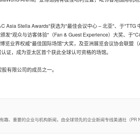
C Asia Stella Awards
"
获选为
"
最佳会议中心 – 北亚
"
、于
"
TTG
s 颁发
"
观众与访客体验
"
（Fan & Guest Experience）大奖、于
"
C
全球博览业界权威
"
最佳国际场馆
"
大奖，及亚洲展览会议协会联盟（A
可持续发展认证，成为亚太区首个获此全球认可资格的场馆。
控股有限公司的成员之一。
有趣、重要的企业与机构新闻，由全球领先的企业新闻专线美通社（PR Ne