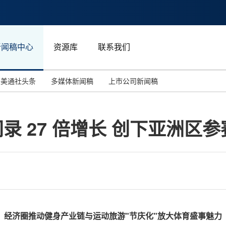
新闻稿中心
资源库
联系我们
美通社头条
多媒体新闻稿
上市公司新闻稿
国际消费电子展(CES)
汽车与交通
中国大陆
间录 27 倍增长 创下亚洲区
投资并购
能源化工与环保
马来西亚
世界移动通信大会
教育与人力资源
澳大利亚
人工智能
体育
汉诺威工业博览会
广告营销传媒
经济圈推动健身产业链与运动旅游"节庆化"放大体育盛事魅力