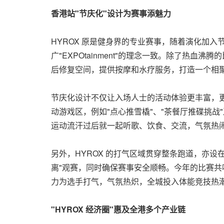
香港站
"
节庆化
"
设计为赛事添魅力
HYROX 原是健身界的专业赛事，随着演化加
广
"
EXPOtainment
"
的理念一致。除了热血沸腾的比
后修复空间，提供按摩和水疗服务，打造一个相
节庆化设计不仅让入场人士的活动体验更丰富，
动游戏区，例如
"
点心推雪橇
"
、
"
茶餐厅推碟挑战
"
运动流汗过后就一起听歌、饮食、交流，气氛热
另外，HYROX 的打气区域贯穿整条跑道，亦
离
"
观赛，同时确保赛事安全顺畅。今年的比赛共
力为选手打气，气氛热炽，全城投入体能竞技热
"
HYROX 经济圈
"
惠及全港多个产业链