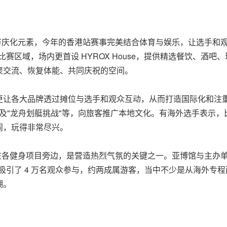
入节庆化元素，今年的香港站赛事完美结合体育与娱乐，让选手和
赛区域，场内更首设 HYROX House，提供精选餐饮、酒吧、
聚交流、恢复体能、共同庆祝的空间。
更让各大品牌透过摊位与选手和观众互动，从而打造国际化和注
及
"
龙舟划艇挑战
"
等，向旅客推广本地文化。有海外选手
表示
，
闹，玩得非常尽兴。
设在各健身项目旁边，是营造热烈气氛的关键之一。亚博馆与主办
吸引了 4 万名观众参与，约两成属游客，当中不少是从海外专
潮。