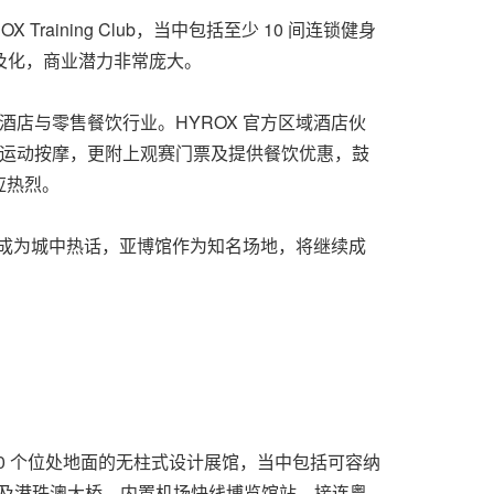
Training Club，当中包括至少 10 间连锁健身
及化，商业潜力非常庞大。
、酒店与零售餐饮行业。HYROX 官方区域酒店伙
早餐和运动按摩，更附上观赛门票及提供餐饮优惠，鼓
应热烈。
成为城中热话，亚博馆作为
知名
场地，将继续成
10 个位处地面的无柱式设计展馆，当中包括可容纳
国际机场及港珠澳大桥，内置机场快线博览馆站，接连粤