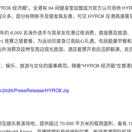
YROX 经济圈
"
。全港有 94 间健身室加盟成为官方认可场地 HYROX 
众多，部分标明新手及银发族友善，可见 HYROX 在港高速普
年约 6,000 名海外选手与其亲友在港过夜消费，直接惠及旅游
cation) 竞赛之旅套餐，为运动员度身订造贴心礼遇，包括能量
内外消费及延伸至周边观光旅游。酒店套票开卖后迅即额满，反
体育、娱乐、旅游与文化的盛事典范。随着
"
HYROX 经济圈
"
在香港
om/2026/PressRelease/HYROX.zip
及娱乐表演场地，提供超过 70,000 平方米的租用面积，备有 
 AsiaWorld-Arena。亚博馆拥有极佳地利位置，毗邻香港