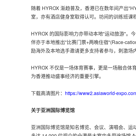
随着 HYROX 渐趋普及，香港已在数年间产出
"
H
室，亦有酒店健身室取得认可。坊间的训练班课程
HYROX 的国际影响力亦带动本地
"
运动旅游
"
。今
伴亦于本地推出
"
比赛门票+两晚住宿
"
(Race-
励海外及本地选手邀请更多支持者参与，刺激场
HYROX 不仅是一场体育赛事，更是一场融合
为香港推动盛事经济的重要引擎。
下载高清图片：
https://www2.asiaworld-expo.c
关于亚洲国际博览馆
亚洲国际博览馆是
知名
博览、会议、演唱会、运动
多达 14,000 位观众的全港最大室内多用途场馆