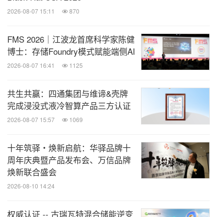
2026-08-07 15:11
870
FMS 2026｜江波龙首席科学家陈健
博士：存储Foundry模式赋能端侧AI
2026-08-07 16:41
1125
共生共赢：四通集团与维谛&壳牌
完成浸没式液冷智算产品三方认证
2026-08-07 15:57
1069
十年筑驿・焕新启航：华驿品牌十
周年庆典暨产品发布会、万信品牌
焕新联合盛会
2026-08-10 14:24
权威认证 -- 古瑞瓦特混合储能逆变