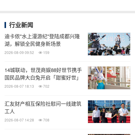
行业新闻
迪卡侬"水上漫游纪"登陆成都兴隆
湖，解锁全民健身新场景
2026-08-09 09:52
159
14城联动，世茂商娱88好世节携手
国民品牌大白兔开启「甜蜜好世」
2026-08-07 18:13
702
汇友财产相互保险社慰问一线建筑
工人
2026-08-07 14:28
708