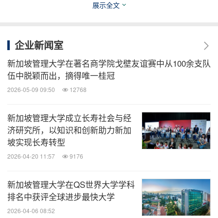
美通说传播
展示全文
美通社专注企业传播，为您分享全球范围内
市场公关、品牌营销、企业传播领域的最新
趋势、动态，介绍相关知识、经验、技巧、
企业新闻室
案例和工具。
新加坡管理大学在著名商学院戈壁友谊赛中从100余支队
伍中脱颖而出，摘得唯一桂冠
关键词：
教育
高端教育
2026-05-09 09:50
12768
分享到：
新加坡管理大学成立长寿社会与经
济研究所，以知识和创新助力新加
坡实现长寿转型
2026-04-20 11:57
9176
新加坡管理大学在QS世界大学学科
排名中获评全球进步最快大学
2026-04-06 08:52