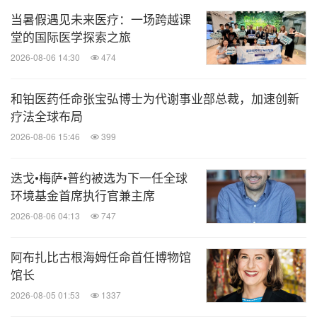
当暑假遇见未来医疗：一场跨越课
堂的国际医学探索之旅
2026-08-06 14:30
474
和铂医药任命张宝弘博士为代谢事业部总裁，加速创新
疗法全球布局
2026-08-06 15:46
399
迭戈•梅萨•普约被选为下一任全球
环境基金首席执行官兼主席
2026-08-06 04:13
747
阿布扎比古根海姆任命首任博物馆
馆长
2026-08-05 01:53
1337