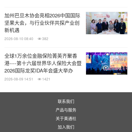
CIBS 2025与国际船艇行业协会理事会（ICOMIA）
的合作，为海外企业入驻中国市场、国内企业出海提
加州巴旦木协会亮相2026中国国际
坚果大会，与行业伙伴共探产业创
供了诸多探讨与对接的机会。展中，ICOMIA携一众
新机遇
商业领袖和行业专家，就亚太地区及全球海洋休闲产
2026-08-10 08:40
382
业的未来发展开展小组讨论，双方以不同细分领域彼
此拥抱、跨地域促进升级和探索，打开了2025年船艇
全球1万余位金融保险菁英齐聚香
行业破局新思路。
港----第十六届世界华人保险大会暨
2026国际龙奖IDA年会盛大举办
CIBS拳头项目"Matchmaking Meeting 游艇展国际商
2026-08-09 14:51
1421
贸配对会"今年继续大放异彩，专场配对会现场热火
朝天，线上线下有效配合，交流重点布局电商等新兴
联系我们
渠道，配对意向成功率高达40%，配对会推动展商逐
产品与服务
浪出海，积极应对国际市场发展变化，赋能外贸发
关于美通社
展。
加入我们