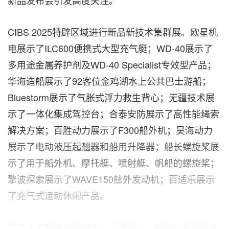
CIBS 2025特辟区域进行新品新技术集群展。欧星机
电展示了ILC600便携式大型充气艇；WD-40展示了
多用途金属养护剂及WD-40 Specialist专效型产品；
华海造船展示了92客位金鸡湖水上公共巴士游船；
Bluestorm展示了气胀式浮力救生背心；无疆技术展
示了一体化集成驾控台；合泰安防展示了高性能绳索
解决方案；百胜动力展示了F300船外机；昊海动力
展示了电动液压起翘器和船用升降器；船长螺旋桨展
示了用于船外机、摩托艇、喷射艇、帆船的螺旋桨；
擎波探索展示了WAVE150舷外发动机；百适乐展示
了充气式运动休闲产品。
随着人工智能与船舶工业深度融合，智能化船艇正成