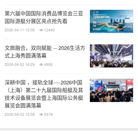
其中，ESSA系统是卧龙海事基于强大电动、智能驾
第六届中国国际消费品博览会三亚
控、极致安全以及可拓展的原生智能电动架构开发，
国际游艇分展区亮点抢先看
具备燃料和能量消耗低、二氧化碳和固体排放物少、
2026-04-11 12:00
12440
便捷集成等优势的电驱动力总成系统，为水上交通和
滨水机械提供优化绿色的解决方案。
文旅融合，双向赋能 -- 2026生活方
式上海秀圆满落幕
2026-04-02 16:29
4956
欧卡智舶作为全球唯一获得中国船级社CCS《无人艇
自主航行系统》型式认可证书企业，其智舶系
深耕中国 ，接轨全球----2026中国
统"ORCA-APAS"全水域L4级智驾系统首次亮相CIBS
（上海）第二十九届国际船艇及其
2025。
技术设备展览会暨上海国际公务艇
展览会圆满落幕
宁德时代电机展示了其在电动船舶布局的两大板块：
2026-04-02 15:58
5578
新能源船舶动力系统解决方案与新能源船舶整船解决
方案，产品包括3kw/6kw/10kw/25kw/~100kw动力的