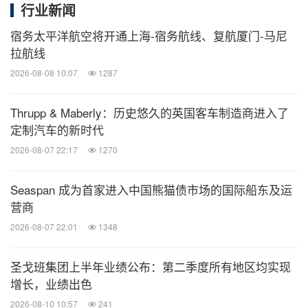
行业新闻
电动舷外挂机及配套三电系统，以及10.3米级休闲旅
游房艇。
宿务太平洋航空将开通上海-宿务航线、复航厦门-马尼
拉航线
2026-08-08 10:07
1287
此外，水星海事、海的动力、海伯动力、逸动科技、
均合兴、江南造船、开普勒、好利来、益佳通电池、
Thrupp & Maberly：历史悠久的英国客车制造商进入了
耐威克、华生科技、上海泗赫、明士达、雅太、嘉世
定制汽车的新时代
宝等众多品牌齐聚现场，共同织就船艇辉煌全产业
2026-08-07 22:17
1270
链。截止展会收官之日，各位展商好评如潮，反响热
烈！
Seaspan 成为首家进入中国熊猫债市场的国际船东及运
营商
2026-08-07 22:01
1348
新朋友
新气象
ICOMIA
珠联璧合
圣戈班集团上半年业绩公布：第二季度所有地区均实现
"Matchmaking Meeting"
逐浪出海
增长，业绩出色
2026-08-10 10:57
241