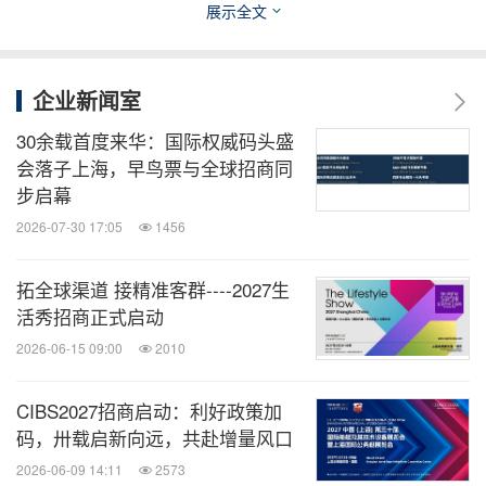
展示全文
为全球航运业变革的核心引擎。绿色化与智能化的协
同演进成为关键趋势。智能感知技术与环保动力系统
企业新闻室
的持续革新，使船舶"减碳"成为现实。CIBS 2025现
场所展示的新技术，将推动船舶工业向 "更安全、更
30余载首度来华：国际权威码头盛
会落子上海，早鸟票与全球招商同
高效、更绿色" 的方向跨越式发展。
步启幕
2026-07-30 17:05
1456
值得一提的是，卧龙海事作为全产业链品牌之一，持
续聚焦提升产业"含绿量"，在产品研发设计上契合绿
拓全球渠道 接精准客群----2027生
色航运的未来趋势，助力环保与技术创新，此次展会
活秀招商正式启动
除了舷外机系列产品，还展出了最新的EP280系列以
2026-06-15 09:00
2010
及EP380系列海事专用变频调速水冷永磁电机、
WEPM船舶专用永磁电机、WE3船舶专用三相异步
CIBS2027招商启动：利好政策加
码，卅载启新向远，共赴增量风口
电机以及海事全电驱和混合动力ESSA系统。
2026-06-09 14:11
2573