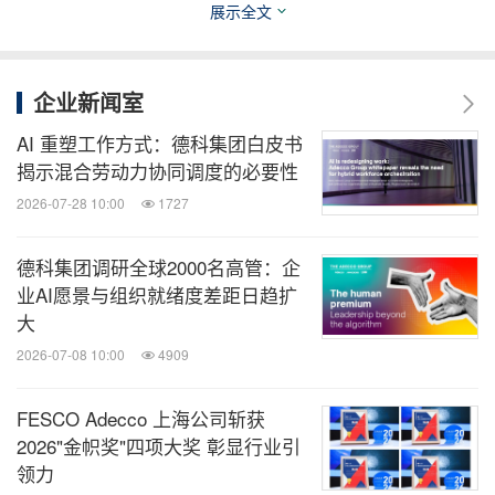
展示全文
关键词：
旅游业
劳动力与人力资源
人工智能
企业新闻室
分享到：
AI 重塑工作方式：德科集团白皮书
揭示混合劳动力协同调度的必要性
2026-07-28 10:00
1727
德科集团调研全球2000名高管：企
业AI愿景与组织就绪度差距日趋扩
大
2026-07-08 10:00
4909
FESCO Adecco 上海公司斩获
2026"金帜奖"四项大奖 彰显行业引
领力