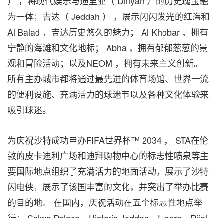
） ，将现代娱乐与迪里亚（ Diriyah ）的历史瑰宝融
为一体；吉达（
Jeddah
） ，展示闪闪发光的红海和
Al Balad ，吉达历史悠久的魅力； Al Khobar ，拥有
宁静的海滩和文化地标； Abha ，拥有郁郁葱葱的景
观和冒险活动；以及NEOM ，拥有未来主义创新。
所有主办城市都将通过最先进的体育场馆、世界一流
的便利设施、充满活力的球迷节以及各种文化体验来
吸引球迷。
为庆祝沙特成功申办FIFA世界杯™ 2034 ， STA在伦
敦的皮卡迪利广场和迪拜购物中心的标志性喷泉等主
要国际地点组织了充满活力的地面活动，展示了沙特
闪电侠，展示了该国丰富的文化，并突出了举办比赛
的目的地。 在国内，庆祝活动在五个标志性地点举
行： Salwa Palace、Historic Jeddah、Hegra、Rijal