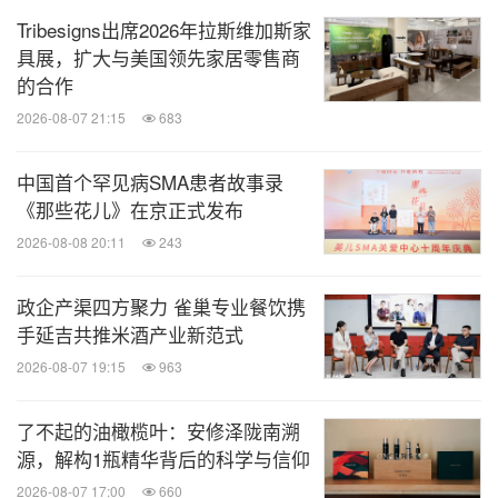
Tribesigns出席2026年拉斯维加斯家
具展，扩大与美国领先家居零售商
的合作
2026-08-07 21:15
683
中国首个罕见病SMA患者故事录
《那些花儿》在京正式发布
2026-08-08 20:11
243
政企产渠四方聚力 雀巢专业餐饮携
手延吉共推米酒产业新范式
2026-08-07 19:15
963
了不起的油橄榄叶：安修泽陇南溯
源，解构1瓶精华背后的科学与信仰
2026-08-07 17:00
660