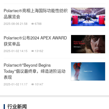
Polartec®亮相上海国际功能性纺织
品展览会
“美利肯旗下品牌Borchers®亮相2024中国国际涂料
2025-08-06 21:58
6788
展”
Polartec®公布2024 APEX AWARD
消息来源：美利肯公司(Milliken & Company)
获奖单品
2025-01-02 14:15
13162
能动
Polartec®"Beyond Begins
微信公众号“能动”发布全球能源、化工、采
矿、动力、新能源车企业最新的经营动态。
Today"倡议最终章，缔造进阶运动
扫描二维码，立即订阅！
表现
2025-01-02 11:17
10147
关键词：
化工
家居装饰
日用品
零售业
分享到：
行业新闻