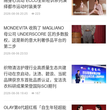
随身心流动 ECCO全新轻训系列演
绎都市运动时装美学
2026-08-06 20:25
223
MONDEVITA 收购了 MAGLIANO
母公司 UNDERSCORE 区的多数股
权，这是新的意大利奢侈品平台的
第二步
2026-08-06 23:53
织物清洁护理行业高质量生态共建
行动在京启动，汰渍、碧浪、当妮
品牌获京东首批品质认证，宝洁洗
衣科研成果荣登国际SCI期刊
2026-08-06 19:43
167
OLAY第6代超红瓶「自生年轻超能