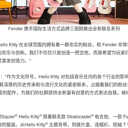
Fender 携手国际生活方式品牌三丽鸥推出全新联名系列
e 表示："Hello Kitty 在全球范围内拥有着一群忠实的粉丝，和 F
的欢乐与创新。我们不仅仅只是创造一把吉他，而是希望为玩家
激发创造力。"
iguchi 表示："作为文化符号，Hello Kitty 对包括音乐在内的各
r 以其深厚的历史传承和与流行文化的紧密联系，占据着我们的粉
级可爱的配件，为我们的社群提供全新富有创意的方式表达自我，继
®
®
®
Squier
Hello Kitty
限量联名款 Stratocaster
电吉他、一款 F
®
从Hello Kitty
主题背带，到拨片盒、连帽衫、短袖 T