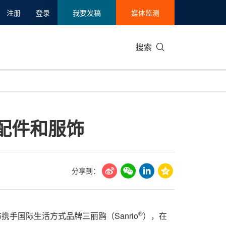
注册
登录
我要发稿
媒体监测
搜索
可持续发展
IT科技与互联网
日本
中国国际
零售业
韩国
、配件和服饰
碳中和
娱乐时尚与艺术
新加坡
企业扩张
环境
泰国
新质生产力
健康与医疗制药
财报
农业与制
美国临床肿瘤学会(ASCO)
通信业
企业社会
旅游与酒
分享到：
世界杯
会展
中国国际
房地产建
®
携手国际生活方式品牌三丽鸥（Sanrio
），在