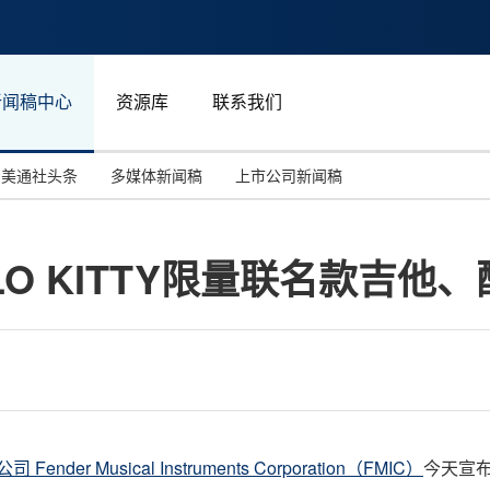
新闻稿中心
资源库
联系我们
美通社头条
多媒体新闻稿
上市公司新闻稿
国际消费电子展(CES)
汽车与交通
中国大陆
LLO KITTY限量联名款吉他
投资并购
能源化工与环保
马来西亚
世界移动通信大会
教育与人力资源
澳大利亚
人工智能
体育
汉诺威工业博览会
广告营销传媒
ender Musical Instruments Corporation（FMIC）
今天宣布